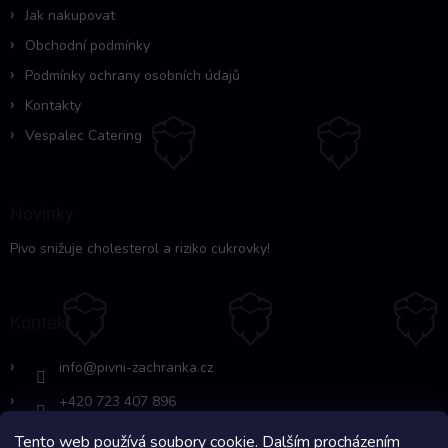
í
Jak nakupovat
Obchodní podmínky
Podmínky ochrany osobních údajů
Kontakty
Vespalec Catering
Novinky
Pivo snižuje cholesterol a riziko cukrovky!
Kontakt
info
@
pivni-zachranka.cz
+420 723 407 896
Tento web používá soubory cookie. Dalším procházením