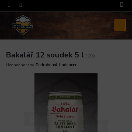
Přejít
na
obsah
Nákupní
košík
Bakalář 12 soudek 5 l
3650
Průměrné
Neohodnoceno
Podrobnosti hodnocení
hodnocení
produktu
je
0,0
z
5
hvězdiček.