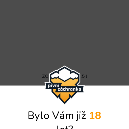
ZON Malina PET 0,5 l
SKLADEM
DO KOŠÍKU
14,60 Kč
Bylo Vám již
18
Kód:
6336