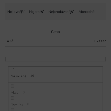
Ř
a
Nejlevnější
Nejdražší
Nejprodávanější
Abecedně
z
e
n
Cena
í
p
14
Kč
1690
Kč
r
o
d
u
k
t
ů
Na skladě
19
Akce
0
Novinka
0