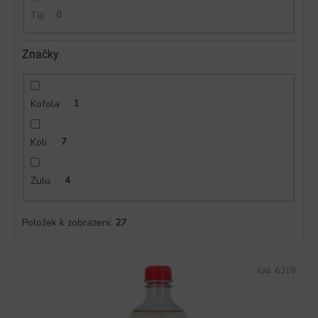
Tip
0
Značky
Kofola
1
Koli
7
Zulu
4
Položek k zobrazení:
27
V
Kód:
6318
ý
p
i