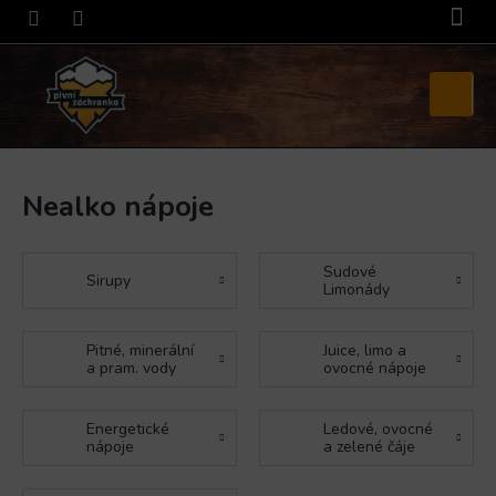
Přejít
na
obsah
Nákupní
košík
Nealko nápoje
Sudové
Sirupy
Limonády
Pitné, minerální
Juice, limo a
a pram. vody
ovocné nápoje
Energetické
Ledové, ovocné
nápoje
a zelené čáje