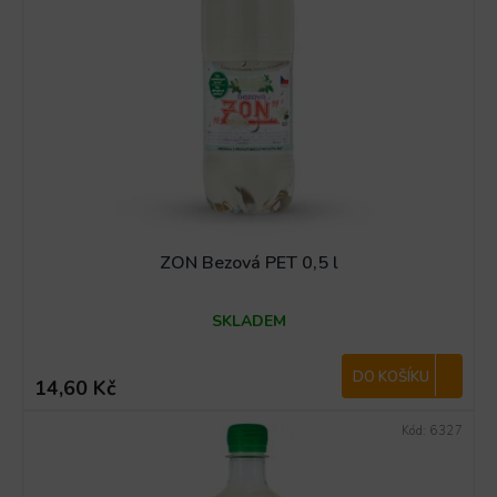
s
p
r
o
d
u
k
t
ů
ZON Bezová PET 0,5 l
SKLADEM
DO KOŠÍKU
14,60 Kč
Kód:
6327