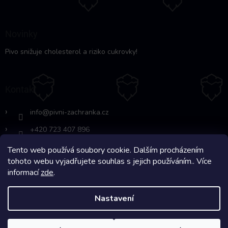
Novinky
Pivo snižuje cholesterol a riziko cukrovky!
Kontakt
info
@
pivni-zachranka.cz
+420 723 407 896
Tento web používá soubory cookie. Dalším procházením
https://www.facebook.com/www.fb.co
tohoto webu vyjadřujete souhlas s jejich používáním.. Více
m/pivnipohotovost
informací
zde
.
Nastavení
Copyright 2026
Pivní Záchranka
. Všechna práva vyhrazena.