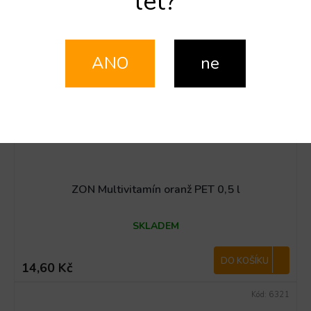
let?
ANO
ne
ZON Multivitamín oranž PET 0,5 l
SKLADEM
DO KOŠÍKU
14,60 Kč
Kód:
6321