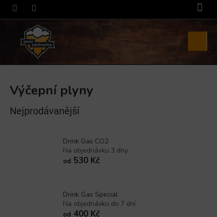
Přejít
na
obsah
Nákupní
košík
Výčepní plyny
Nejprodávanější
Drink Gas CO2
Na objednávku 3 dny
530 Kč
od
Drink Gas Special
Na objednávku do 7 dní
400 Kč
od