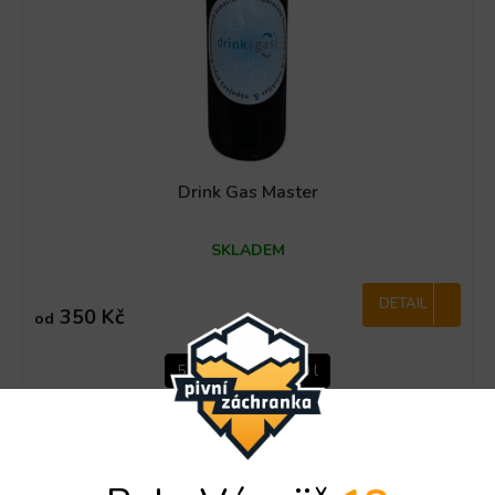
Drink Gas Master
SKLADEM
DETAIL
350 Kč
od
5 l
10 l
20 l
Kód:
4142/5