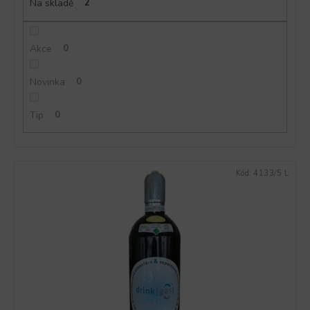
ů
Na skladě
2
Akce
0
Novinka
0
Tip
0
V
Kód:
4133/5 L
ý
p
i
s
p
r
o
d
u