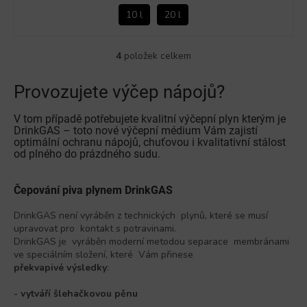
10 l
20 l
4
položek celkem
O
v
l
Provozujete výčep nápojů?
á
d
V tom případě potřebujete kvalitní výčepní plyn kterým je
a
DrinkGAS – toto nové výčepní médium Vám zajistí
c
optimální ochranu nápojů, chuťovou i kvalitativní stálost
í
od plného do prázdného sudu.
p
r
Čepování piva plynem DrinkGAS
v
k
DrinkGAS není vyráběn z technických plynů, které se musí
y
upravovat pro kontakt s potravinami.
v
DrinkGAS je vyráběn moderní metodou separace membránami
ý
ve speciálním složení, které Vám přinese
p
překvapivé výsledky
:
i
s
- vytváří šlehačkovou pěnu
u