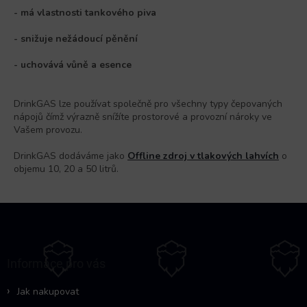
- má vlastnosti tankového piva
-
snižuje nežádoucí pěnění
-
uchovává vůně a esence
DrinkGAS lze používat společně pro všechny typy čepovaných
nápojů čímž výrazně snížíte prostorové a provozní nároky ve
Vašem provozu.
DrinkGAS dodáváme jako
Offline zdroj v tlakových lahvích
o
objemu 10, 20 a 50 litrů.
Z
á
p
a
Informace pro vás
t
í
Jak nakupovat