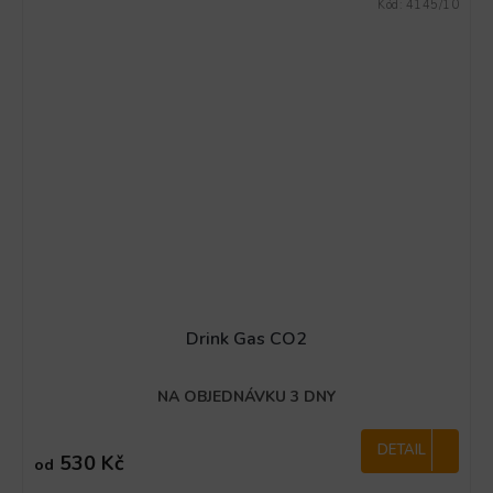
Kód:
4145/10
Drink Gas CO2
NA OBJEDNÁVKU 3 DNY
DETAIL
530 Kč
od