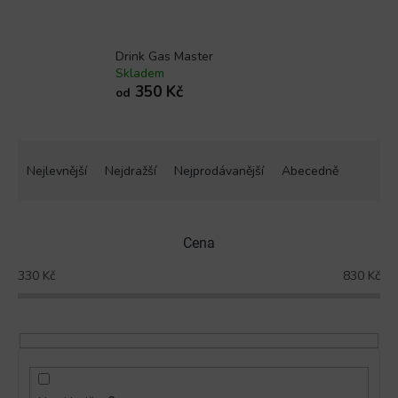
Drink Gas Master
Skladem
350 Kč
od
Ř
a
Nejlevnější
Nejdražší
Nejprodávanější
Abecedně
z
e
n
Cena
í
p
330
Kč
830
Kč
r
o
d
u
k
t