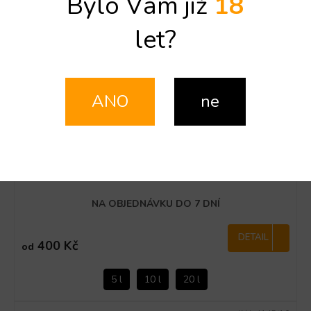
Bylo Vám již
18
let?
ANO
ne
Drink Gas Special
NA OBJEDNÁVKU DO 7 DNÍ
DETAIL
400 Kč
od
5 l
10 l
20 l