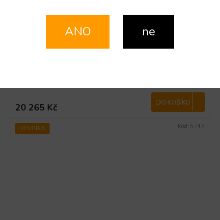
ANO
ne
PYGMY 25/K LIMITED EDITION NEW Green Line
BAJONET
NA DOTAZ
DO KOŠÍKU
20 265 Kč
Kód:
5745
NOVINKA