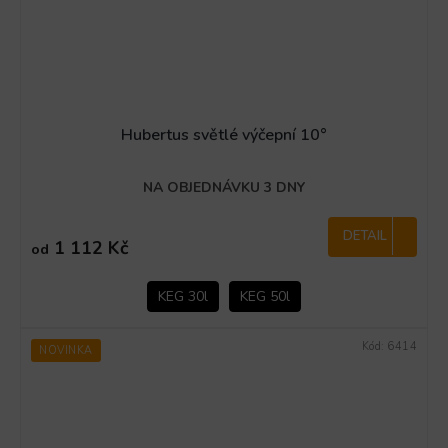
Hubertus světlé výčepní 10°
NA OBJEDNÁVKU 3 DNY
DETAIL
1 112 Kč
od
KEG 30l
KEG 50l
Kód:
6414
NOVINKA