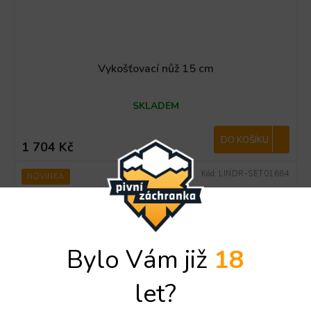
Vykošťovací nůž 15 cm
SKLADEM
DO KOŠÍKU
1 704 Kč
Kód:
LINDR-SET01664
NOVINKA
Bylo Vám již
18
let?