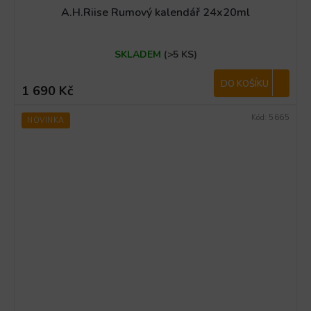
A.H.Riise Rumový kalendář 24x20ml
Průměrné
SKLADEM
(>5 KS)
hodnocení
produktu
je
DO KOŠÍKU
1 690 Kč
4,5
z
Kód:
5665
NOVINKA
5
hvězdiček.