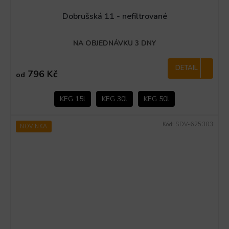
Dobrušská 11 - nefiltrované
NA OBJEDNÁVKU 3 DNY
DETAIL
796 Kč
od
KEG 15l
KEG 30l
KEG 50l
Kód:
SDV-625303
NOVINKA