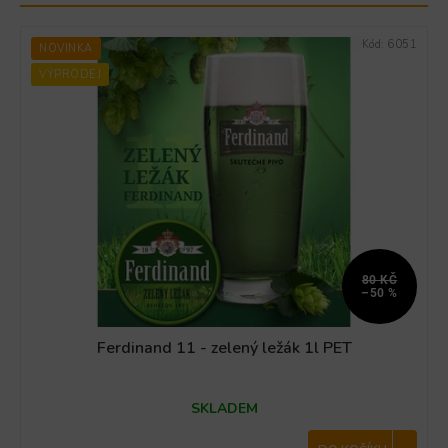
Kód:
6051
NOVINKA
VÝPRODEJ
80 KČ
–50 %
Ferdinand 11 - zelený ležák 1l PET
Průměrné
SKLADEM
hodnocení
produktu