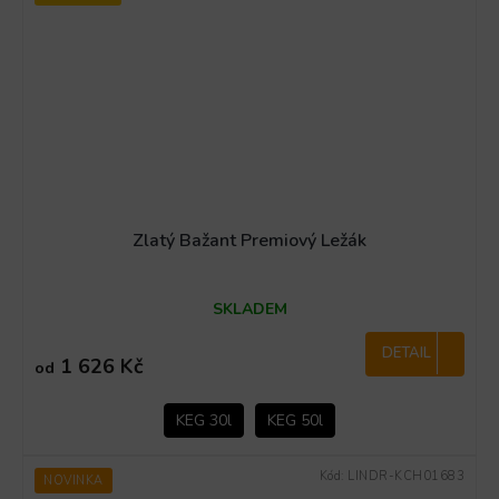
Zlatý Bažant Premiový Ležák
Průměrné
SKLADEM
hodnocení
produktu
je
DETAIL
1 626 Kč
od
2,8
z
5
KEG 30l
KEG 50l
hvězdiček.
Kód:
LINDR-KCH01683
NOVINKA