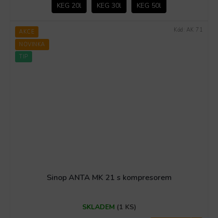
KEG 20l
KEG 30l
KEG 50l
Kód:
AK 71
AKCE
NOVINKA
TIP
Sinop ANTA MK 21 s kompresorem
Průměrné
SKLADEM
(1 KS)
hodnocení
produktu