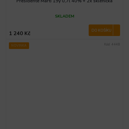
Presidente Marti 19y 0,7l 40% + 2x sklenička
SKLADEM
DO KOŠÍKU
1 240 Kč
Kód:
4448
NOVINKA