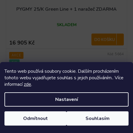
PYGMY 25/K Green Line + 1 naražeč ZDARMA
SKLADEM
DO KOŠÍKU
16 905 Kč
Kód:
5664
AKCE
TIP
Tento web používá soubory cookie. Dalším procházením
tohoto webu vyjadřujete souhlas s jejich používáním.. Více
informací
zde
.
Nastavení
Odmítnout
Souhlasím