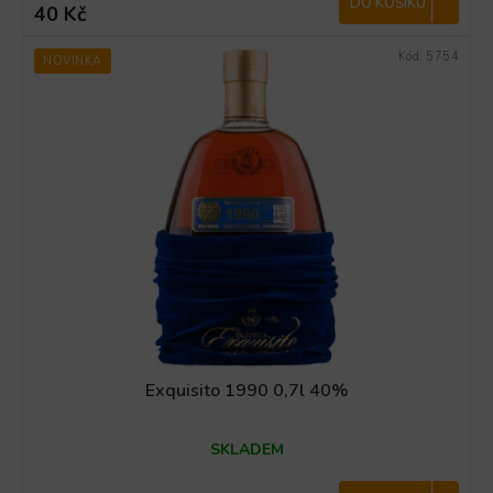
je
DO KOŠÍKU
40 Kč
4,3
z
Kód:
5754
NOVINKA
5
hvězdiček.
Exquisito 1990 0,7l 40%
SKLADEM