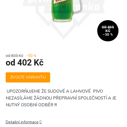
OD 805
KČ
–50 %
od 805 Kč
–50 %
od
402 Kč
Měrná
ZVOLTE VARIANTU
cena:
UPOZORŇUJEME ŽE SUDOVÉ A LAHVOVÉ PIVO
NEZASÍLÁME ŽÁDNOU PŘEPRAVNÍ SPOLEČNOSTÍ A JE
NUTNÝ OSOBNÍ ODBĚR !!!
Detailní informace