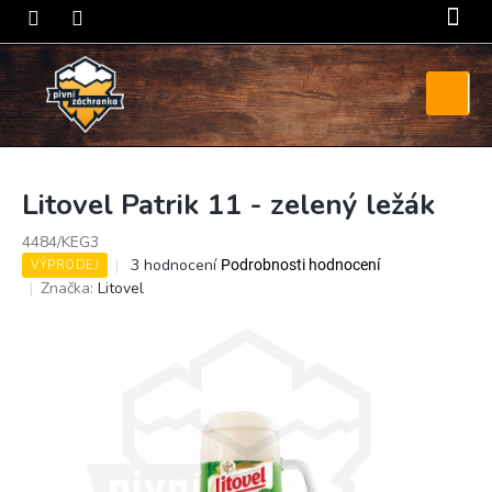
Přejít
na
obsah
Nákupní
košík
Litovel Patrik 11 - zelený ležák
4484/KEG3
Průměrné
3 hodnocení
Podrobnosti hodnocení
VÝPRODEJ
hodnocení
Značka:
Litovel
produktu
je
4,0
z
5
hvězdiček.