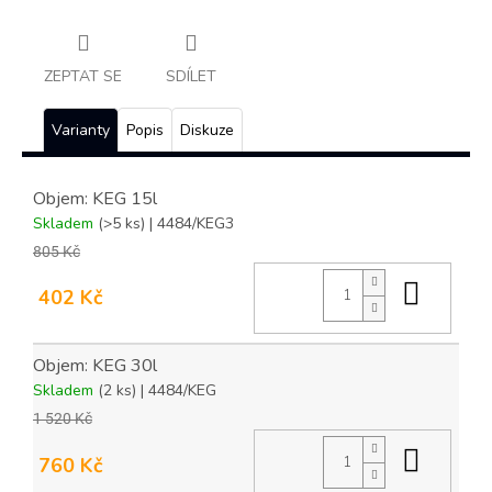
ZEPTAT SE
SDÍLET
Varianty
Popis
Diskuze
Objem: KEG 15l
Skladem
(>5 ks)
| 4484/KEG3
805 Kč
Do ko
402 Kč
Objem: KEG 30l
Skladem
(2 ks)
| 4484/KEG
1 520 Kč
Do ko
760 Kč