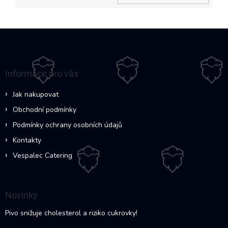
Z
á
p
a
Informace pro vás
t
í
Jak nakupovat
Obchodní podmínky
Podmínky ochrany osobních údajů
Kontakty
Vespalec Catering
Novinky
Pivo snižuje cholesterol a riziko cukrovky!