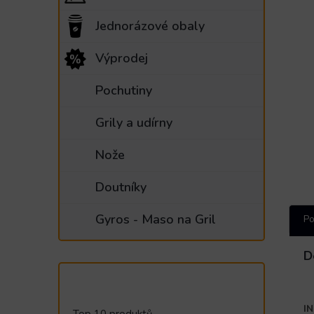
Jednorázové obaly
Výprodej
Pochutiny
Grily a udírny
Nože
Doutníky
Gyros - Maso na Gril
Po
D
I