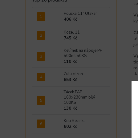
Top 10 produktů
ce
Polička 11° Otakar
V
406 Kč
kv
Kozel 11
G
745 Kč
té
je
Kelímek na nápoje PP
500ml 50KS
V
110 Kč
ti
re
tl
Zulu citron
653 Kč
O
ty
Tácek PAP
ko
160x230mm bílý
100KS
130 Kč
V
ve
Koli Bezinka
U
802 Kč