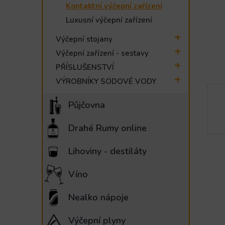
Kontaktní výčepní zařízení
e
l
Luxusní výčepní zařízení
Výčepní stojany
Výčepní zařízení - sestavy
PŘÍSLUŠENSTVÍ
VÝROBNÍKY SODOVÉ VODY
Půjčovna
Drahé Rumy online
Lihoviny - destiláty
Víno
Nealko nápoje
Výčepní plyny