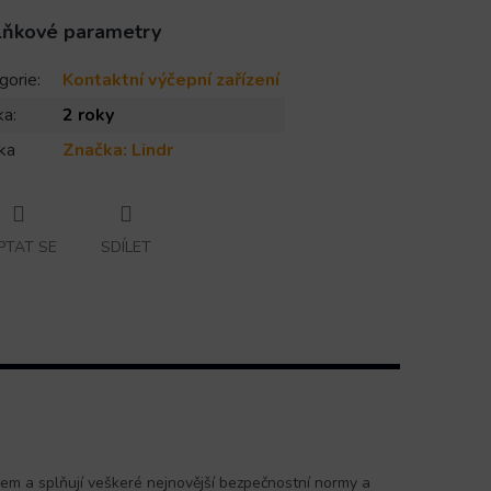
lňkové parametry
gorie
:
Kontaktní výčepní zařízení
ka
:
2 roky
ka
Značka:
Lindr
PTAT SE
SDÍLET
jem a splňují veškeré nejnovější bezpečnostní normy a