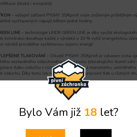
rtifikace (české i evropské).
ÝKON
– výčepní zařízení PYGMY 35/Kprofi svým zvýšeným průběžným v
alitně vychlazených nápojů během jedné hodiny.
REEN LINE
– technologie LINDR GREEN LINE je díky využití ekologického
to konstrukci dosahuje každý z výrobků o 20 % vyšší energetickou účinn
ho výrobě provádíme systémovou úsporu energií.
YLEPŠENÉ TLAKOVÁNÍ
– Chladič PYGMY 35/Kprofi je vybaven zcela oj
chého vestavěného vzduchového kompresoru (obsahujícího tlumič sání 
gulace tlaku vzduchu v rozmezí 1,0 - 3,6 Bar a manometru, umístěného 
ak vzduchu. Díky tomu lze nastavit optimální pracovní tlak u různých dr
BJEM
NÁPOJE V
CHLAD
ICÍM
BLOKU
– Charakteristickým znakem našic
 nejmenší modely řady PYGMY ho mají minimálně 0,5 l. Jednotný vnitřní
hout zaručuje čistotu a optimální průtok nápoje.
Bylo Vám již
18
let?
ZDUCHOVÝ FILTR
– Protože je pro nás kvalita čepovaného nápoje na p
stavěným vzduchovým kompresorem vybaveny molekulovým filtrem na
NIVERZÁLNOST POUŽITÍ
– Toto výčepní zařízení jde použít i v kombi