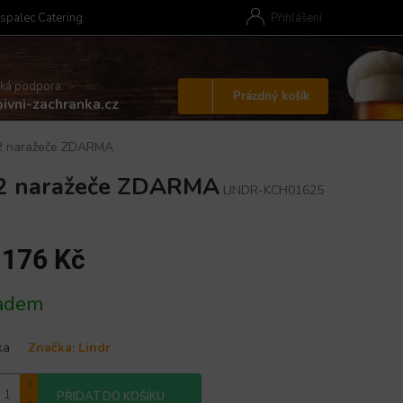
spalec Catering
Přihlášení
cká podpora:
Nákupní
Prázdný košík
ivni-zachranka.cz
košík
2 naražeče ZDARMA
 2 naražeče ZDARMA
LINDR-KCH01625
 176 Kč
adem
ka
Značka:
Lindr
PŘIDAT DO KOŠÍKU