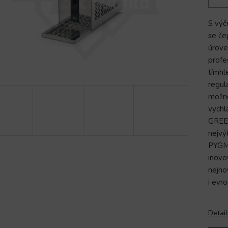
S vý
se če
úrove
profe
tímhl
regul
možno
vychl
GREEN
nejvý
PYGMY
inovo
nejno
i evr
Detail