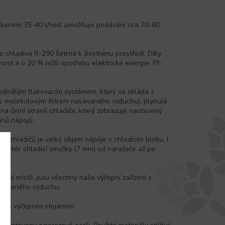
ýkonem 35-40 l/hod. umožňuje podávání cca 70-80
 chladiva R-290 šetrná k životnímu prostředí. Díky
ost a o 20 % nižší spotřebu elektrické energie. Při
edinělým tlakovacím systémem, který se skládá z
s molekulovým filtrem nasávaného vzduchu), plynulé
na čelní straně chladiče, který zobrazuje nastavený
uhů nápojů.
h chladičů je velký objem nápoje v chladicím bloku. I
 průměr chladicí smyčky (7 mm) od naražeče až po
rvní místě, jsou všechny naše výčepní zařízení s
sávaného vzduchu.
naci s výčepním stojanem.