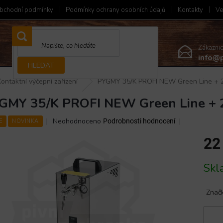
bchodní podmínky
Podmínky ochrany osobních údajů
Kontakty
Ve
Zákazni
info@p
HLEDAT
Kontaktní výčepní zařízení
PYGMY 35/K PROFI NEW Green Line + 
GMY 35/K PROFI NEW Green Line +
Průměrné
Neohodnoceno
Podrobnosti hodnocení
E
NOVINKA
hodnocení
produktu
22
je
0,0
Měrná
Skl
z
cena:
5
hvězdiček.
Znač