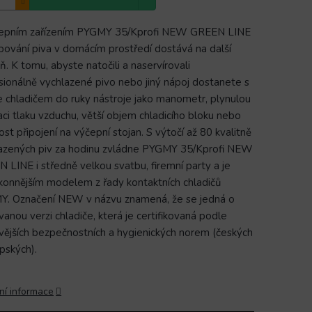
čepním zařízením PYGMY 35/Kprofi NEW GREEN LINE
pování piva v domácím prostředí dostává na další
ň. K tomu, abyste natočili a naservírovali
sionálně vychlazené pivo nebo jiný nápoj dostanete s
e chladičem do ruky nástroje jako manometr, plynulou
aci tlaku vzduchu, větší objem chladicího bloku nebo
st připojení na výčepní stojan. S výtočí až 80 kvalitně
azených piv za hodinu zvládne PYGMY 35/Kprofi NEW
 LINE i středně velkou svatbu, firemní party a je
konnějším modelem z řady kontaktních chladičů
. Označení NEW v názvu znamená, že se jedná o
vanou verzi chladiče, která je certifikovaná podle
vějších bezpečnostních a hygienických norem (českých
opských).
ní informace