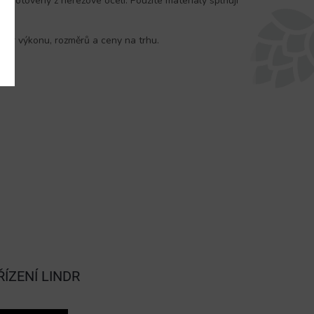
u zhotoveny z nerezové oceli. Použité materiály splňují
měr výkonu, rozměrů a ceny na trhu.
ÍZENÍ LINDR