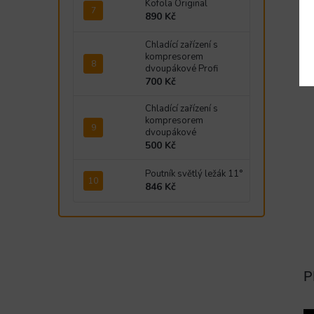
N
Kofola Original
ne
890 Kč
C
Chladící zařízení s
kompresorem
dvoupákové Profi
St
700 Kč
Chladící zařízení s
kompresorem
dvoupákové
500 Kč
Poutník světlý ležák 11°
846 Kč
P