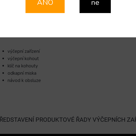
EREZOVÁ KONSTRUKCE
– Kompletní konstrukce i chladicí smyčka jso
ANO
ne
jvyšší požadavky hygienických norem a jsou zárukou dlouhé životnosti.
ELKOVÁ KOMPAKTNOST
– Přenosné chladiče PYGMY mají nejlepší po
andardní dodávanou součástí je:
výčepní zařízení
výčepní kohout
klíč na kohouty
odkapní miska
návod k obsluze
ŘEDSTAVENÍ PRODUKTOVÉ ŘADY VÝČEPNÍCH ZAŘ