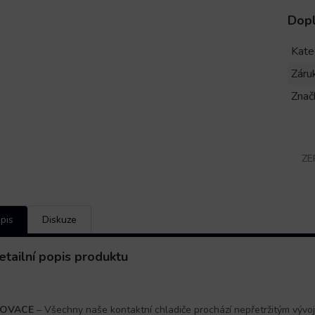
Dop
Kate
Záru
Znač
ZE
pis
Diskuze
etailní popis produktu
NOVACE
– Všechny naše kontaktní chladiče prochází nepřetržitým vývo