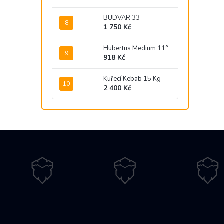
BUDVAR 33
1 750 Kč
Hubertus Medium 11°
918 Kč
Kuřecí Kebab 15 Kg
2 400 Kč
Z
á
p
a
t
í