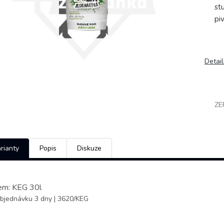
st
pi
Detail
ZE
rianty
Popis
Diskuze
em: KEG 30l
bjednávku 3 dny
| 3620/KEG