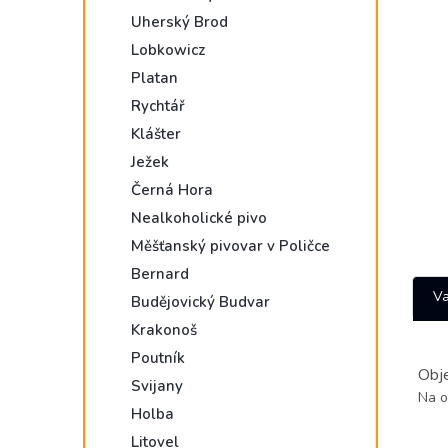
e
Uherský Brod
l
Lobkowicz
Platan
Rychtář
Klášter
Ježek
Černá Hora
Nealkoholické pivo
Měšťanský pivovar v Poličce
Bernard
Va
Budějovický Budvar
Krakonoš
Poutník
Obj
Svijany
Na o
Holba
Litovel