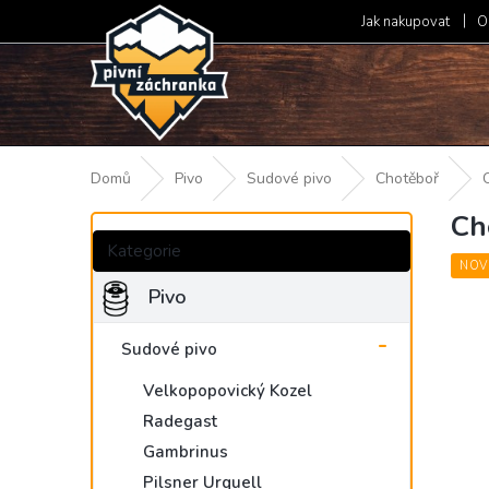
Přejít
Jak nakupovat
O
na
obsah
Domů
Pivo
Sudové pivo
Chotěboř
Ch
P
Přeskočit
o
kategorie
Kategorie
s
NOV
t
Pivo
r
a
Sudové pivo
n
n
Velkopopovický Kozel
í
Radegast
p
Gambrinus
a
Pilsner Urquell
n