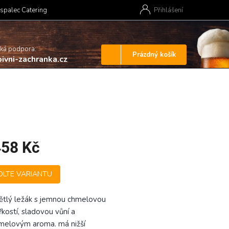
spalec Catering
Přihlášení
cká podpora:
Nákupní
Prázdný košík
ivni-zachranka.cz
košík
458 Kč
OLTE VARIANTU
ětlý ležák s jemnou chmelovou
řkostí, sladovou vůní a
melovým aroma. má nižší