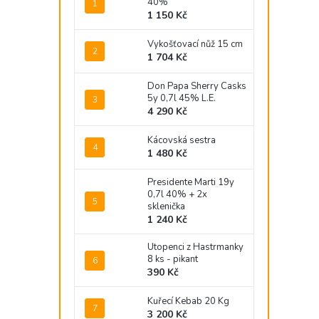
40%
1 150 Kč
Vykošťovací nůž 15 cm
1 704 Kč
Don Papa Sherry Casks
5y 0,7l 45% L.E.
4 290 Kč
Kácovská sestra
1 480 Kč
Presidente Marti 19y
0,7l 40% + 2x
sklenička
1 240 Kč
Utopenci z Hastrmanky
8 ks - pikant
390 Kč
Kuřecí Kebab 20 Kg
3 200 Kč