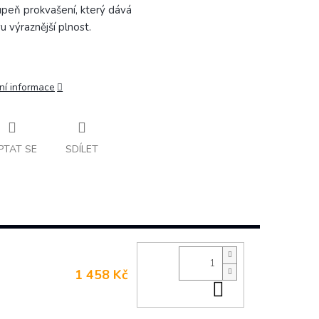
upeň prokvašení, který dává
vu výraznější plnost.
ní informace
PTAT SE
SDÍLET
1 458 Kč
Do košíku