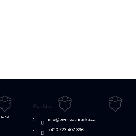
Kontakt
riziko
info
@
pivni-zachranka.cz
+420 723 407 896