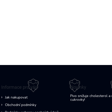
Informace pro vás
Novinky
Pivo snižuje cholesterol a 
Jak nakupovat
cukrovky!
Obchodní podmínky