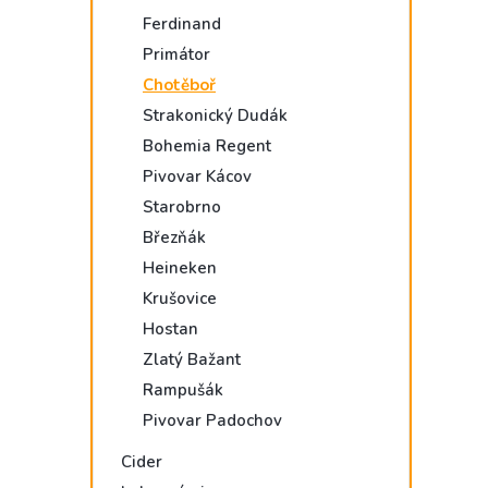
Ferdinand
Primátor
Chotěboř
Strakonický Dudák
Bohemia Regent
Pivovar Kácov
Starobrno
Březňák
Heineken
Krušovice
Hostan
Zlatý Bažant
Rampušák
Pivovar Padochov
Cider