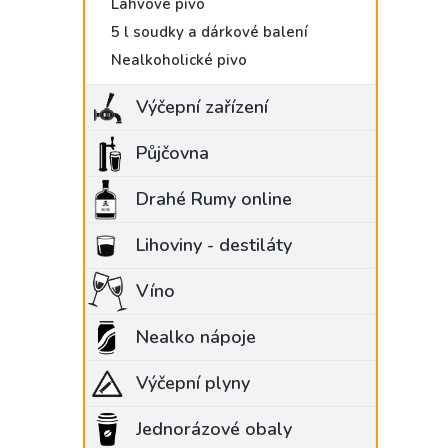
Lahvové pivo
5 l soudky a dárkové balení
Nealkoholické pivo
Výčepní zařízení
Půjčovna
Drahé Rumy online
Lihoviny - destiláty
Víno
Nealko nápoje
Výčepní plyny
Jednorázové obaly