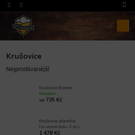
Přejít
na
obsah
Nákupní
košík
Krušovice
Nejprodávanější
Krušovice Bohém
Skladem
735 Kč
od
Krušovice pšeničné
Na objednávku 3 dny
1 478 Kč