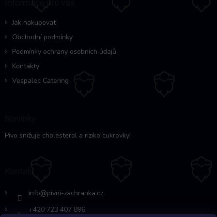
Informace pro vás
í
t
p
í
r
Jak nakupovat
v
Obchodní podmínky
k
y
Podmínky ochrany osobních údajů
v
Kontakty
ý
p
Vespalec Catering
i
s
u
Novinky
Pivo snižuje cholesterol a riziko cukrovky!
Kontakt
info
@
pivni-zachranka.cz
+420 723 407 896