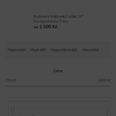
Krušovice Královský Ležák 12°
Na objednávku 3 dny
1 500 Kč
od
Ř
a
Nejlevnější
Nejdražší
Nejprodávanější
Abecedně
z
e
n
Cena
í
p
735
Kč
2450
Kč
r
o
d
u
k
t