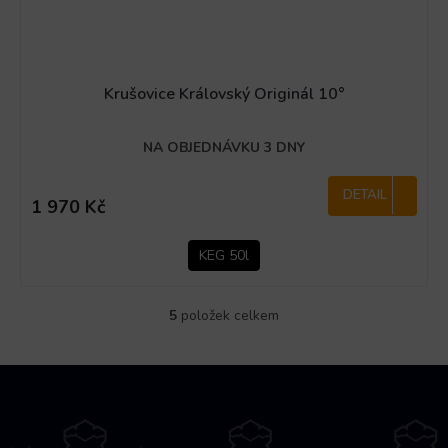
Krušovice Královský Originál 10°
NA OBJEDNÁVKU 3 DNY
DETAIL
1 970 Kč
KEG 50l
5
položek celkem
O
v
l
Z
á
á
d
p
a
c
a