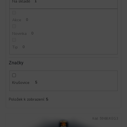
ů
Na skladě
1
Akce
0
Novinka
0
Tip
0
Značky
Krušovice
5
Položek k zobrazení:
5
V
Kód:
5968/KEG3
ý