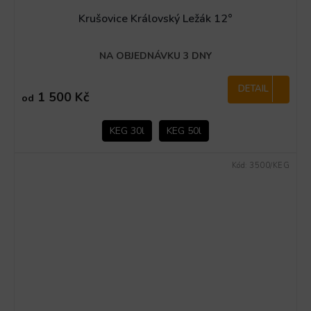
Krušovice Královský Ležák 12°
NA OBJEDNÁVKU 3 DNY
DETAIL
1 500 Kč
od
KEG 30l
KEG 50l
Kód:
3500/KEG