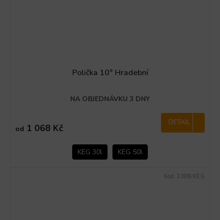
Polička 10° Hradební
NA OBJEDNÁVKU 3 DNY
DETAIL
1 068 Kč
od
KEG 30l
KEG 50l
Kód:
3398/KEG