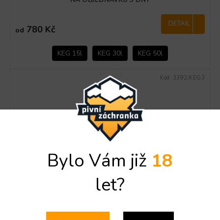
DETAIL
780 Kč
od
KEG 15l
KEG 30l
KEG 50l
Kód:
3392/KEG3
Bylo Vám již
18
let?