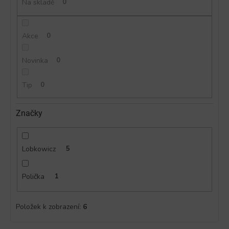
ů
Na skladě
0
Akce
0
Novinka
0
Tip
0
Značky
Lobkowicz
5
Polička
1
Položek k zobrazení:
6