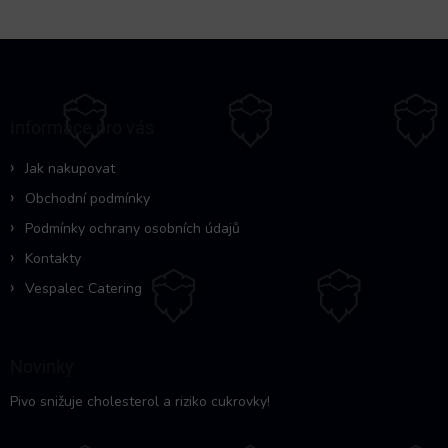
v
l
Z
á
á
d
p
a
c
a
Informace pro vás
í
t
p
í
r
Jak nakupovat
v
Obchodní podmínky
k
y
Podmínky ochrany osobních údajů
v
Kontakty
ý
p
Vespalec Catering
i
s
u
Novinky
Pivo snižuje cholesterol a riziko cukrovky!