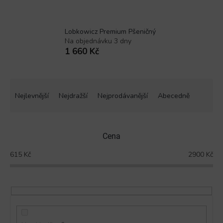
Lobkowicz Premium Pšeničný
Na objednávku 3 dny
1 660 Kč
Ř
a
Nejlevnější
Nejdražší
Nejprodávanější
Abecedně
z
e
n
Cena
í
p
615
Kč
2900
Kč
r
o
d
u
k
t