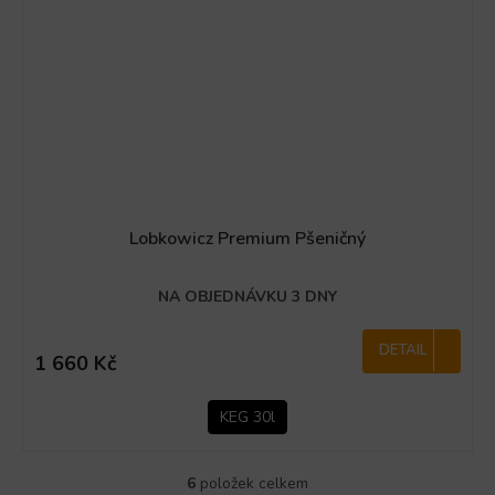
Lobkowicz Premium Pšeničný
NA OBJEDNÁVKU 3 DNY
DETAIL
1 660 Kč
KEG 30l
6
položek celkem
O