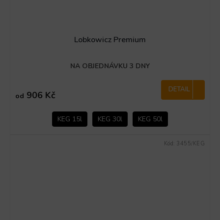
Lobkowicz Premium
NA OBJEDNÁVKU 3 DNY
DETAIL
906 Kč
od
KEG 15l
KEG 30l
KEG 50l
Kód:
3455/KEG