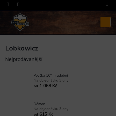
Přejít
na
obsah
Nákupní
košík
Lobkowicz
Nejprodávanější
Polička 10° Hradební
Na objednávku 3 dny
1 068 Kč
od
Démon
Na objednávku 3 dny
615 Kč
od