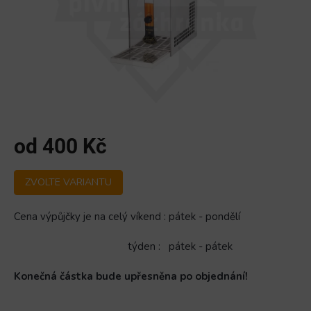
od
400 Kč
Měrná
ZVOLTE VARIANTU
cena:
Cena výpůjčky je na celý víkend : pátek - pondělí
týden : pátek - pátek
Konečná částka bude upřesněna po objednání!