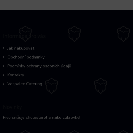
Z
á
p
a
Informace pro vás
t
í
Jak nakupovat
Obchodní podmínky
Podmínky ochrany osobních údajů
Kontakty
Vespalec Catering
Novinky
Pivo snižuje cholesterol a riziko cukrovky!