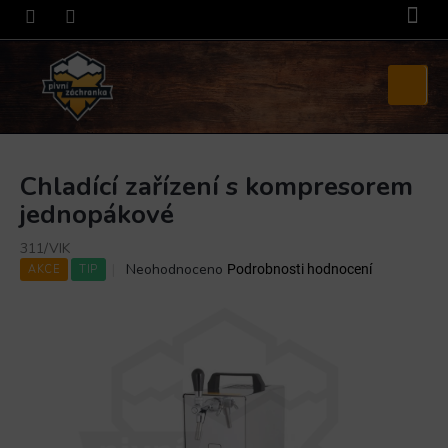
Přejít
na
obsah
Nákupní
košík
Chladící zařízení s kompresorem
jednopákové
311/VIK
Průměrné
Neohodnoceno
Podrobnosti hodnocení
AKCE
TIP
hodnocení
produktu
je
0,0
z
5
hvězdiček.