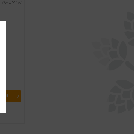
Kód:
4091/V
ETAIL