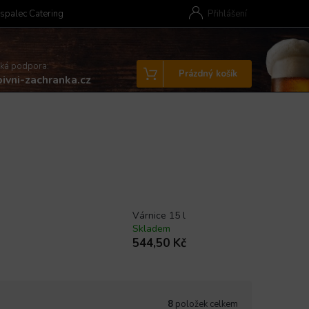
spalec Catering
Přihlášení
cká podpora:
Nákupní
Prázdný košík
ivni-zachranka.cz
košík
Várnice 15 l
Skladem
544,50 Kč
8
položek celkem