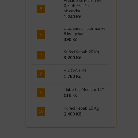
Presidente Marti 19y
0,7l 40% + 2x
sklenička
1 240 Kč
Utopenci z Hastrmanky
8 ks - pikant
390 Kč
Kuřecí Kebab 20 Kg
3 200 Kč
BUDVAR 33
1 750 Kč
Hubertus Medium 11°
918 Kč
Kuřecí Kebab 15 Kg
2 400 Kč