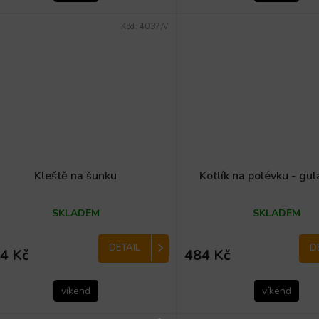
Kód:
4037/V
Kleště na šunku
Kotlík na polévku - gul
SKLADEM
SKLADEM
DETAIL
D
4 Kč
484 Kč
víkend
víkend