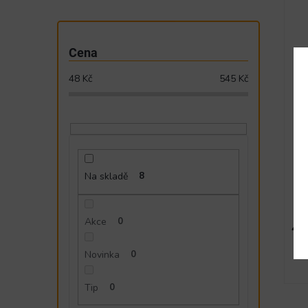
Cena
48
Kč
545
Kč
Na skladě
8
Akce
0
48
Novinka
0
Tip
0