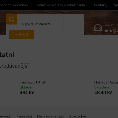
bchodní podmínky
Podmínky ochrany osobních údajů
Kontakty
Ve
Zákazni
info@p
HLEDAT
tatní
prodávanější
Termoport 4 GN
Hořlavá Pasta
Skladem
Skladem
484 Kč
48,40 Kč
evnější
Nejdražší
Nejprodávanější
Abecedně