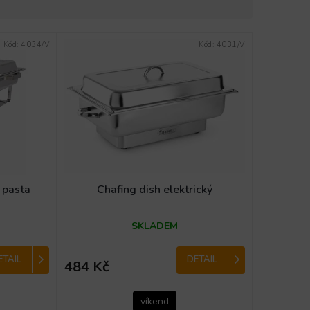
Kód:
4034/V
Kód:
4031/V
á pasta
Chafing dish elektrický
SKLADEM
ETAIL
DETAIL
484 Kč
víkend