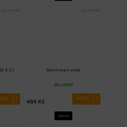
Kód:
4043/V
Kód:
4040/V
áš 9,5 l
Servírovací vozík
SKLADEM
ETAIL
DETAIL
484 Kč
víkend