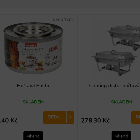
Kód:
4094/V
Hořlavá Pasta
Chafing dish - hořlav
SKLADEM
SKLADEM
DETAIL
D
,40 Kč
278,30 Kč
víkend
víkend