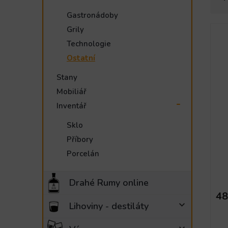
z
e
Gastronádoby
e
l
V
n
Grily
ý
í
Technologie
p
p
Ostatní
i
r
s
o
Stany
p
d
Mobiliář
r
u
Inventář
o
k
d
t
Sklo
u
ů
Příbory
k
t
Porcelán
ů
Drahé Rumy online
48
Lihoviny - destiláty