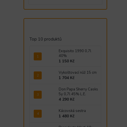
Top 10 produktů
Exquisito 1990 0,7l
40%
1 150 Kč
Vykošťovací nůž 15 cm
1 704 Kč
Don Papa Sherry Casks
5y 0,7l 45% L.E.
4 290 Kč
Kácovská sestra
1 480 Kč