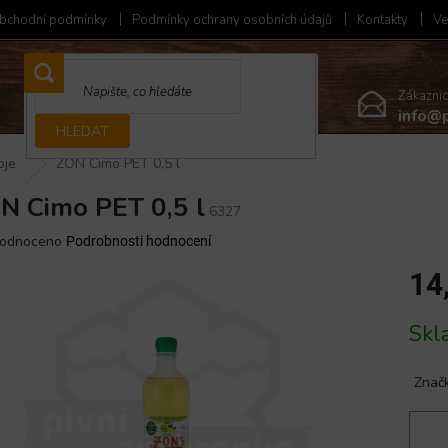
bchodní podmínky
Podmínky ochrany osobních údajů
Kontakty
Ve
Zákazni
info@p
HLEDAT
oje
ZON Cimo PET 0,5 l
N Cimo PET 0,5 l
6327
ěrné
odnoceno
Podrobnosti hodnocení
ocení
14
ktu
Měrná
Skl
cena:
iček.
Znač