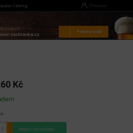
spalec Catering
Přihlášení
cká podpora:
Nákupní
Prázdný košík
ivni-zachranka.cz
košík
,60 Kč
adem
ka
PŘIDAT DO KOŠÍKU