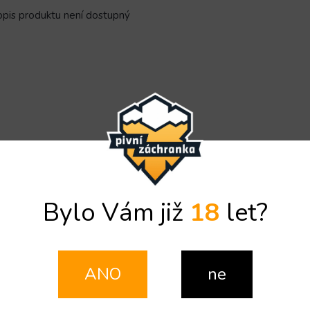
pis produktu není dostupný
Bylo Vám již
18
let?
ANO
ne