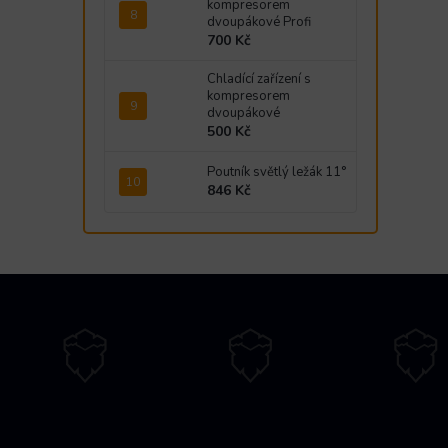
kompresorem
dvoupákové Profi
700 Kč
Chladící zařízení s
kompresorem
dvoupákové
500 Kč
Poutník světlý ležák 11°
846 Kč
Z
á
p
a
t
í