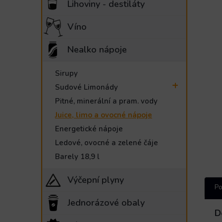
Lihoviny - destiláty
e
l
Víno
Nealko nápoje
Sirupy
Sudové Limonády
Pitné, minerální a pram. vody
Juice, limo a ovocné nápoje
Energetické nápoje
Ledové, ovocné a zelené čáje
Barely 18,9 l
Výčepní plyny
Po
Jednorázové obaly
D