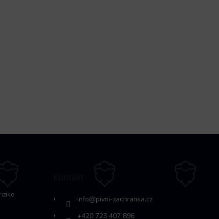
Kontakt
riziko
info
@
pivni-zachranka.cz
+420 723 407 896