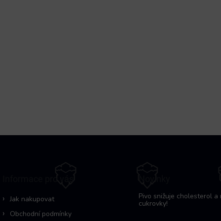
Informace pro vás
Novinky
Pivo snižuje cholesterol a 
Jak nakupovat
cukrovky!
Obchodní podmínky