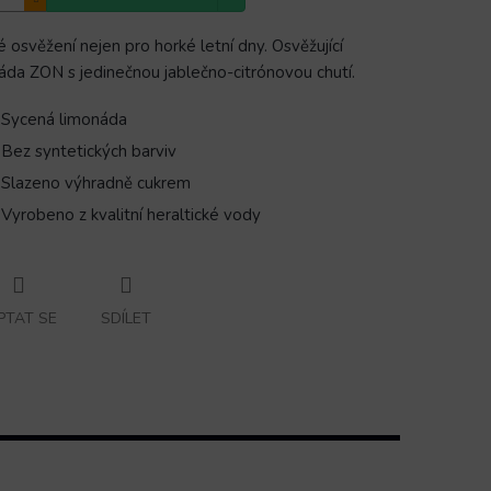
é osvěžení nejen pro horké letní dny. Osvěžující
áda ZON s jedinečnou jablečno-citrónovou chutí.
Sycená limonáda
Bez syntetických barviv
Slazeno výhradně cukrem
Vyrobeno z kvalitní heraltické vody
PTAT SE
SDÍLET