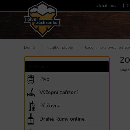
Přejít
Jak nakupovat
O
na
obsah
Domů
Nealko nápoje
Juice, limo a ovocné náp
ZO
P
Přeskočit
o
kategorie
Kategorie
Prům
Neoh
s
hodn
t
Pivo
produ
r
je
a
Výčepní zařízení
0,0
n
z
5
n
Půjčovna
hvězd
í
p
Drahé Rumy online
a
n