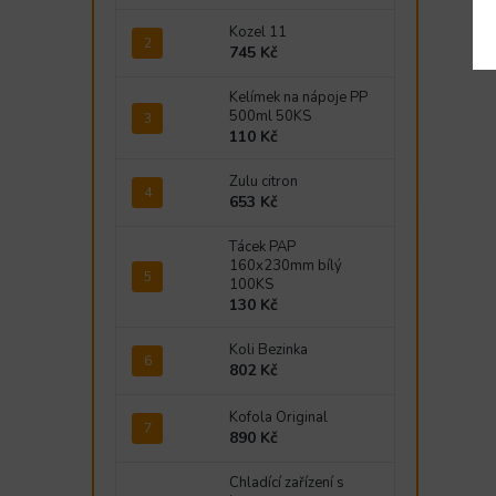
Kozel 11
745 Kč
Kelímek na nápoje PP
500ml 50KS
110 Kč
Zulu citron
653 Kč
Tácek PAP
160x230mm bílý
100KS
130 Kč
Koli Bezinka
802 Kč
Kofola Original
890 Kč
Chladící zařízení s