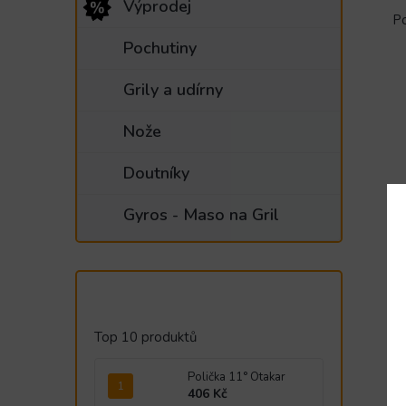
Výprodej
Po
Pochutiny
Grily a udírny
Nože
Doutníky
Gyros - Maso na Gril
Top 10 produktů
Polička 11° Otakar
406 Kč