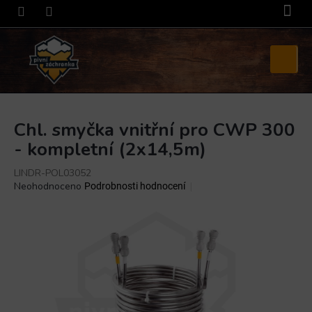
Přejít
na
obsah
Nákupní
košík
Chl. smyčka vnitřní pro CWP 300
- kompletní (2x14,5m)
LINDR-POL03052
Průměrné
Neohodnoceno
Podrobnosti hodnocení
hodnocení
produktu
je
0,0
z
5
hvězdiček.