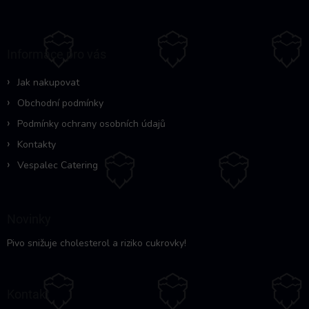
á
p
a
Informace pro vás
t
í
Jak nakupovat
Obchodní podmínky
Podmínky ochrany osobních údajů
Kontakty
Vespalec Catering
Novinky
Pivo snižuje cholesterol a riziko cukrovky!
Kontakt