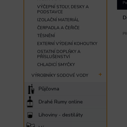
Po
VÝČEPNÍ STOLY, DESKY A
PODSTAVCE
D
IZOLAČNÍ MATERIÁL
ČERPADLA A ČEŘIČE
Př
TĚSNĚNÍ
EXTERNÍ VÝDEJNÍ KOHOUTKY
OSTATNÍ DOPLŇKY A
PŘÍSLUŠENSTVÍ
CHLADICÍ SMYČKY
VÝROBNÍKY SODOVÉ VODY
Půjčovna
Drahé Rumy online
Lihoviny - destiláty