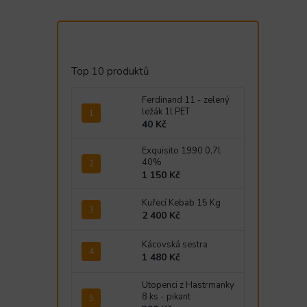
Top 10 produktů
Ferdinand 11 - zelený
ležák 1l PET
40 Kč
Exquisito 1990 0,7l
40%
1 150 Kč
Kuřecí Kebab 15 Kg
2 400 Kč
Kácovská sestra
1 480 Kč
Utopenci z Hastrmanky
8 ks - pikant