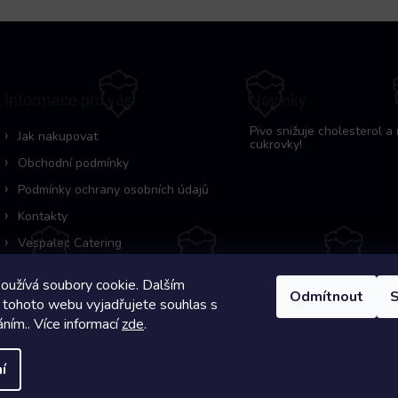
Informace pro vás
Novinky
Pivo snižuje cholesterol a 
Jak nakupovat
cukrovky!
Obchodní podmínky
Podmínky ochrany osobních údajů
Kontakty
Vespalec Catering
oužívá soubory cookie. Dalším
Odmítnout
S
 tohoto webu vyjadřujete souhlas s
áním.. Více informací
zde
.
Copyright 2026
Pivní Záchranka
. Všechna práva vyhrazena.
í
Na systému
Shoptet
s ❤️ vyšperkovalo
Comerto