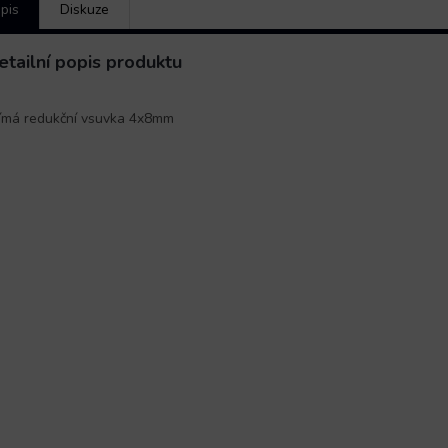
pis
Diskuze
etailní popis produktu
ímá redukční vsuvka 4x8mm