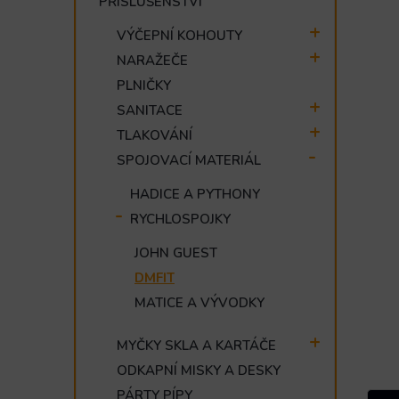
PŘÍSLUŠENSTVÍ
e
l
VÝČEPNÍ KOHOUTY
NARAŽEČE
PLNIČKY
SANITACE
TLAKOVÁNÍ
SPOJOVACÍ MATERIÁL
HADICE A PYTHONY
RYCHLOSPOJKY
JOHN GUEST
DMFIT
MATICE A VÝVODKY
MYČKY SKLA A KARTÁČE
ODKAPNÍ MISKY A DESKY
PÁRTY PÍPY