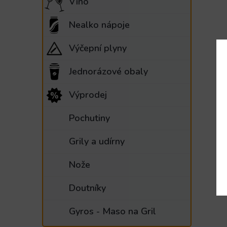
Víno
Nealko nápoje
Výčepní plyny
Jednorázové obaly
Výprodej
Pochutiny
Grily a udírny
Nože
Doutníky
Gyros - Maso na Gril