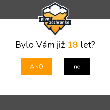
Bylo Vám již
18
let?
ANO
ne