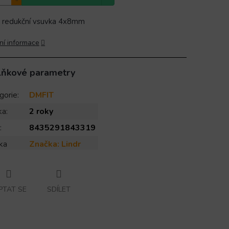
 redukční vsuvka 4x8mm
ní informace
lňkové parametry
gorie
:
DMFIT
ka
:
2 roky
:
8435291843319
ka
Značka:
Lindr
PTAT SE
SDÍLET