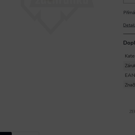
Přímá
Detail
Dop
Kate
Záru
EAN
Znač
ZE