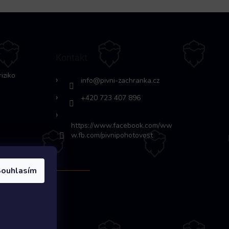
Kontakt
riziko
info
@
pivni-zachranka.cz
+420 723 407 896
https://www.facebook.com/ww
w.fb.com/pivnipohotovost
ouhlasím