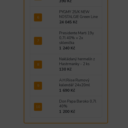
390 Kč
PYGMY 25/K NEW
NOSTALGIE Green Line
24 045 Kč
Presidente Marti 19y
0,7l 40% + 2x
sklenička
1 240 Kč
Nakládaný hermelín z
Hastrmanky - 2 ks
130 Kč
A.H.Riise Rumový
kalendář 24x20ml
1 690 Kč
Don Papa Baroko 0,7l
40%
1 200 Kč