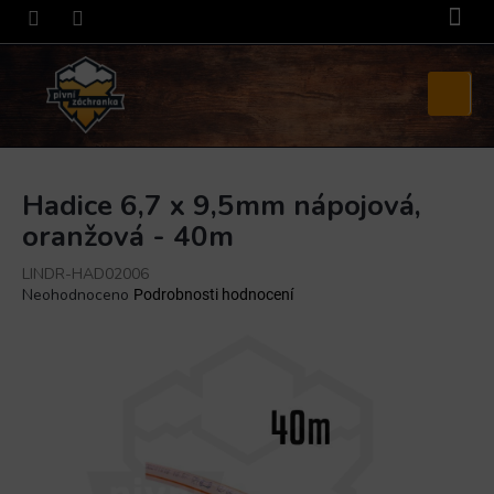
Přejít
na
obsah
Nákupní
košík
Hadice 6,7 x 9,5mm nápojová,
oranžová - 40m
LINDR-HAD02006
Průměrné
Neohodnoceno
Podrobnosti hodnocení
hodnocení
produktu
je
0,0
z
5
hvězdiček.