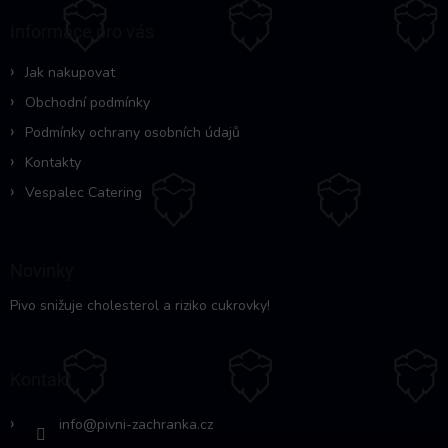
a
Informace pro vás
t
í
Jak nakupovat
Obchodní podmínky
Podmínky ochrany osobních údajů
Kontakty
Vespalec Catering
Novinky
Pivo snižuje cholesterol a riziko cukrovky!
Kontakt
info
@
pivni-zachranka.cz