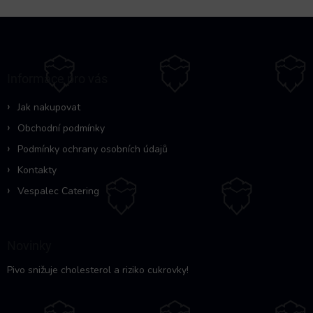
Z
á
p
a
Informace pro vás
t
í
Jak nakupovat
Obchodní podmínky
Podmínky ochrany osobních údajů
Kontakty
Vespalec Catering
Novinky
Pivo snižuje cholesterol a riziko cukrovky!