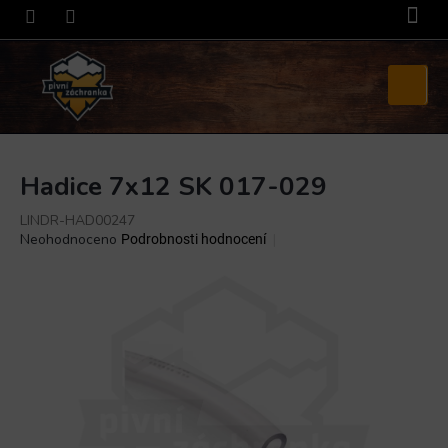
Přejít
na
obsah
Nákupní
košík
Hadice 7x12 SK 017-029
LINDR-HAD00247
Průměrné
Neohodnoceno
Podrobnosti hodnocení
hodnocení
produktu
je
0,0
z
5
hvězdiček.