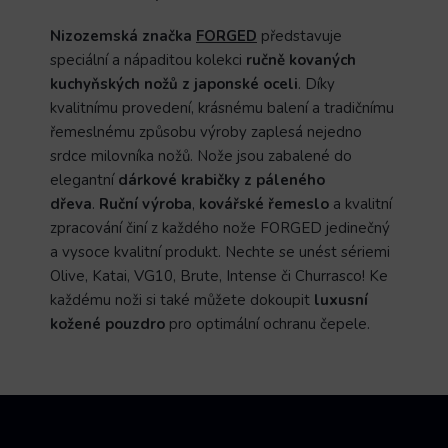
Nizozemská značka
FORGED
představuje
speciální a nápaditou kolekci
ručně kovaných
kuchyňských nožů z japonské oceli
. Díky
kvalitnímu provedení, krásnému balení a tradičnímu
řemeslnému způsobu výroby zaplesá nejedno
srdce milovníka nožů. Nože jsou zabalené do
elegantní
dárkové krabičky z páleného
dřeva
.
Ruční výroba
,
kovářské řemeslo
a kvalitní
zpracování činí z každého nože FORGED jedinečný
a vysoce kvalitní produkt. Nechte se unést sériemi
Olive, Katai, VG10, Brute, Intense či Churrasco! Ke
každému noži si také můžete dokoupit
luxusní
kožené pouzdro
pro optimální ochranu čepele.
Z
á