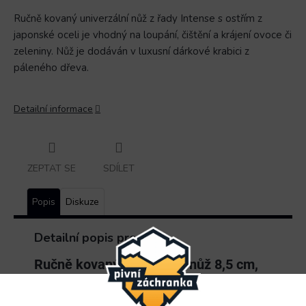
Ručně kovaný univerzální nůž z řady Intense s ostřím z
japonské oceli je vhodný na loupání, čištění a krájení ovoce či
zeleniny. Nůž je dodáván v luxusní dárkové krabici z
páleného dřeva.
Detailní informace
ZEPTAT SE
SDÍLET
Popis
Diskuze
Detailní popis produktu
Ručně kovaný okrajovací nůž 8,5 cm,
FORGED
Intense v dárkovém balení