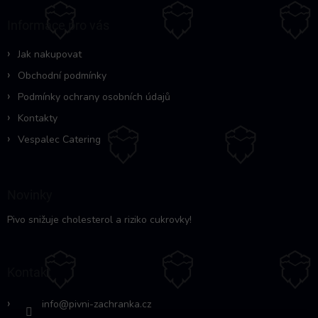
p
a
Informace pro vás
t
í
Jak nakupovat
Obchodní podmínky
Podmínky ochrany osobních údajů
Kontakty
Vespalec Catering
Novinky
Pivo snižuje cholesterol a riziko cukrovky!
Kontakt
info
@
pivni-zachranka.cz