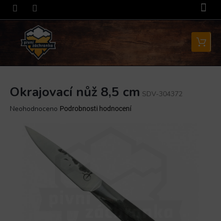
Přejít
na
obsah
Nákupní
košík
Okrajovací nůž 8,5 cm
SDV-304372
Průměrné
Neohodnoceno
Podrobnosti hodnocení
hodnocení
produktu
je
0,0
z
5
hvězdiček.