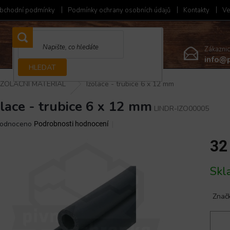
bchodní podmínky
Podmínky ochrany osobních údajů
Kontakty
Ve
Zákazni
info@p
HLEDAT
IZOLAČNÍ MATERIÁL
Izolace - trubice 6 x 12 mm
olace - trubice 6 x 12 mm
LINDR-IZO00005
ěrné
odnoceno
Podrobnosti hodnocení
ocení
32
ktu
Měrná
Skl
cena:
iček.
Znač