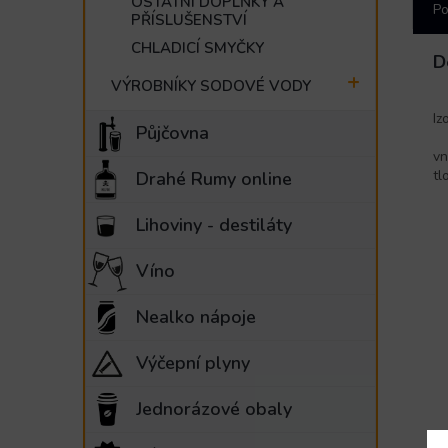
OSTATNÍ DOPLŇKY A
Po
PŘÍSLUŠENSTVÍ
CHLADICÍ SMYČKY
D
VÝROBNÍKY SODOVÉ VODY
Iz
Půjčovna
vn
tl
Drahé Rumy online
Lihoviny - destiláty
Víno
Nealko nápoje
Výčepní plyny
Jednorázové obaly