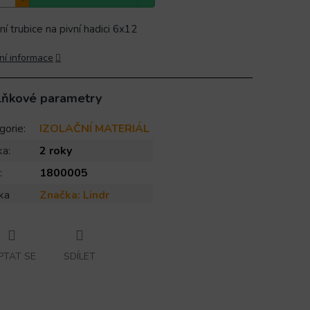
ní trubice na pivní hadici 6x12
ní informace
lňkové parametry
gorie
:
IZOLAČNÍ MATERIÁL
ka
:
2 roky
:
1800005
ka
Značka:
Lindr
PTAT SE
SDÍLET