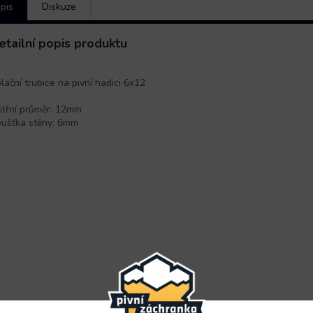
pis
Diskuze
etailní popis produktu
olační trubice na pivní hadici 6x12
itřní průměr: 12mm
oušťka stěny: 6mm