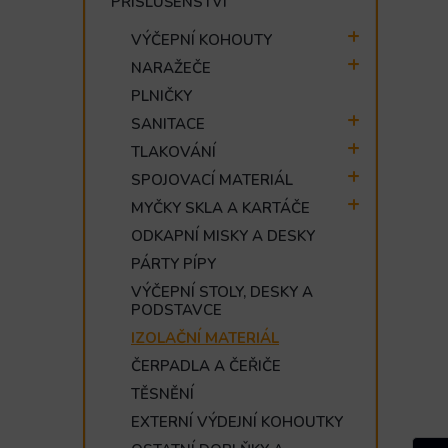
PŘÍSLUŠENSTVÍ
e
l
VÝČEPNÍ KOHOUTY
NARAŽEČE
PLNIČKY
SANITACE
TLAKOVÁNÍ
SPOJOVACÍ MATERIÁL
MYČKY SKLA A KARTÁČE
ODKAPNÍ MISKY A DESKY
PÁRTY PÍPY
VÝČEPNÍ STOLY, DESKY A
PODSTAVCE
IZOLAČNÍ MATERIÁL
ČERPADLA A ČEŘIČE
TĚSNĚNÍ
EXTERNÍ VÝDEJNÍ KOHOUTKY