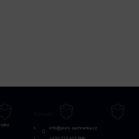
Kontakt
riziko
info
@
pivni-zachranka.cz
+420 723 407 896