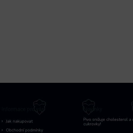
Informace pro vás
Novinky
Pivo snižuje cholesterol a 
Jak nakupovat
cukrovky!
Obchodní podmínky