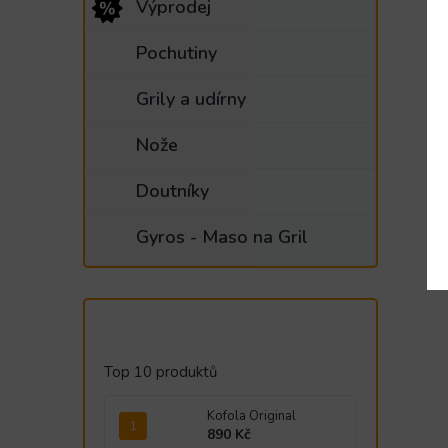
Výprodej
Pochutiny
Grily a udírny
Nože
Doutníky
Gyros - Maso na Gril
Top 10 produktů
Kofola Original
890 Kč