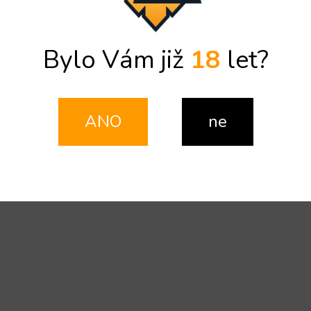
Bylo Vám již
18
let?
ANO
ne