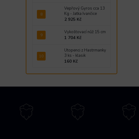
Vepřový Gyros cca 13
Kg - Jatka Ivančice
2 925 Kč
Vykošťovací nůž 15 cm
1 704 Kč
Utopenci z Hastrmanky
3 ks - klasik
160 Kč
Z
á
p
a
t
í