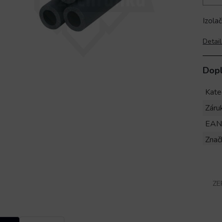
Izolač
Detail
Dop
Kate
Záru
EAN
Znač
ZE