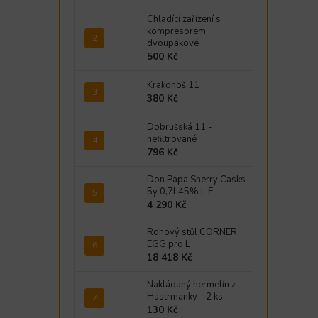
Chladící zařízení s
kompresorem
dvoupákové
500 Kč
Krakonoš 11
380 Kč
Dobrušská 11 -
nefiltrované
796 Kč
Don Papa Sherry Casks
5y 0,7l 45% L.E.
4 290 Kč
Rohový stůl CORNER
EGG pro L
18 418 Kč
Nakládaný hermelín z
Hastrmanky - 2 ks
130 Kč