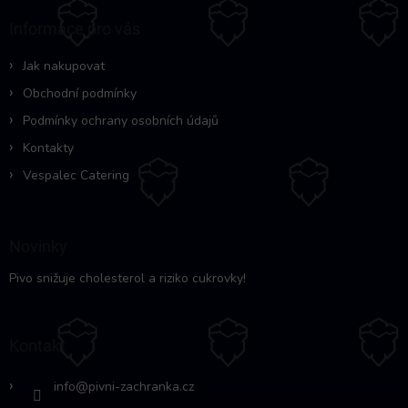
a
Informace pro vás
t
í
Jak nakupovat
Obchodní podmínky
Podmínky ochrany osobních údajů
Kontakty
Vespalec Catering
Novinky
Pivo snižuje cholesterol a riziko cukrovky!
Kontakt
info
@
pivni-zachranka.cz