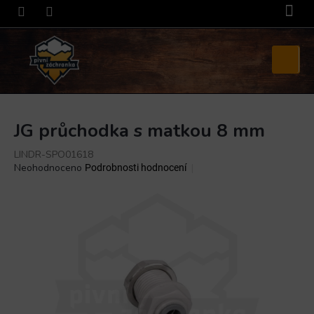
Přejít
na
obsah
Nákupní
košík
JG průchodka s matkou 8 mm
LINDR-SPO01618
Průměrné
Neohodnoceno
Podrobnosti hodnocení
hodnocení
produktu
je
0,0
z
5
hvězdiček.