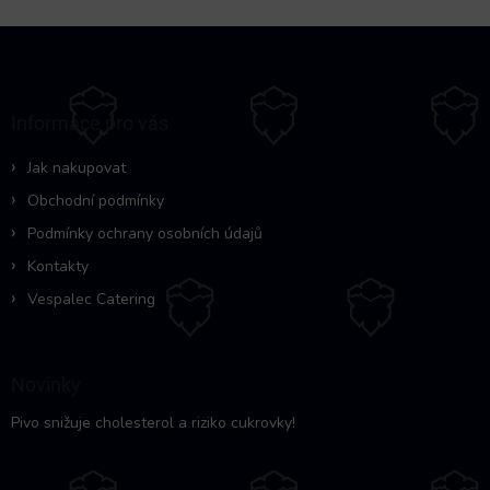
Z
á
p
a
Informace pro vás
t
í
Jak nakupovat
Obchodní podmínky
Podmínky ochrany osobních údajů
Kontakty
Vespalec Catering
Novinky
Pivo snižuje cholesterol a riziko cukrovky!