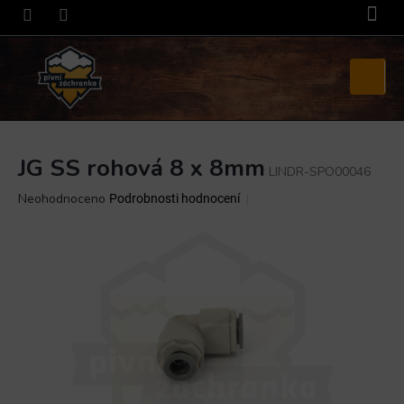
Přejít
na
obsah
Nákupní
košík
JG SS rohová 8 x 8mm
LINDR-SPO00046
Průměrné
Neohodnoceno
Podrobnosti hodnocení
hodnocení
produktu
je
0,0
z
5
hvězdiček.