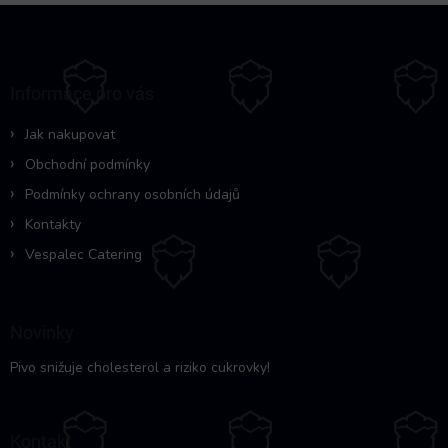
Z
á
p
a
Informace pro vás
t
í
Jak nakupovat
Obchodní podmínky
Podmínky ochrany osobních údajů
Kontakty
Vespalec Catering
Novinky
Pivo snižuje cholesterol a riziko cukrovky!
Kontakt