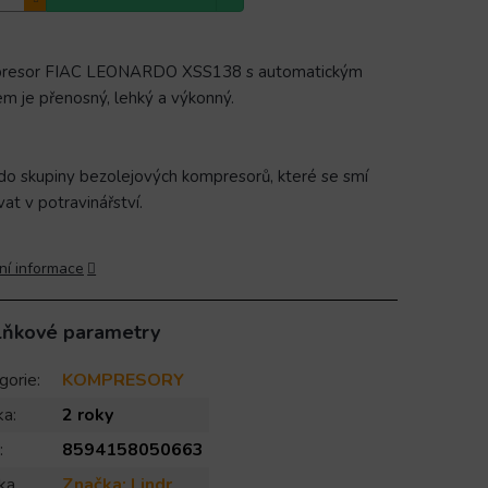
resor FIAC LEONARDO XSS138 s automatickým
m je přenosný, lehký a výkonný.
 do skupiny bezolejových kompresorů, které se smí
vat v potravinářství.
ní informace
lňkové parametry
gorie
:
KOMPRESORY
ka
:
2 roky
:
8594158050663
ka
Značka:
Lindr