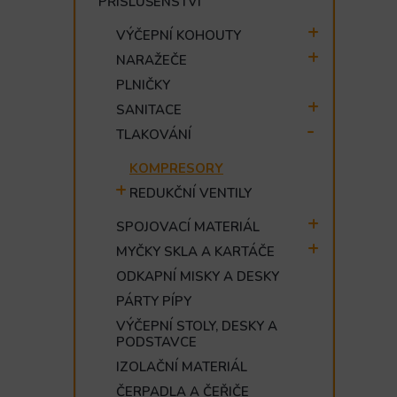
PŘÍSLUŠENSTVÍ
e
l
VÝČEPNÍ KOHOUTY
NARAŽEČE
PLNIČKY
SANITACE
TLAKOVÁNÍ
KOMPRESORY
REDUKČNÍ VENTILY
SPOJOVACÍ MATERIÁL
MYČKY SKLA A KARTÁČE
ODKAPNÍ MISKY A DESKY
PÁRTY PÍPY
VÝČEPNÍ STOLY, DESKY A
PODSTAVCE
IZOLAČNÍ MATERIÁL
ČERPADLA A ČEŘIČE