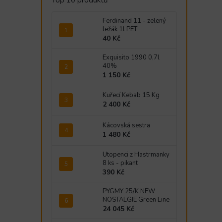
Top 10 produktů
Ferdinand 11 - zelený
ležák 1l PET
40 Kč
Exquisito 1990 0,7l
40%
1 150 Kč
Kuřecí Kebab 15 Kg
2 400 Kč
Kácovská sestra
1 480 Kč
Utopenci z Hastrmanky
8 ks - pikant
390 Kč
PYGMY 25/K NEW
NOSTALGIE Green Line
24 045 Kč