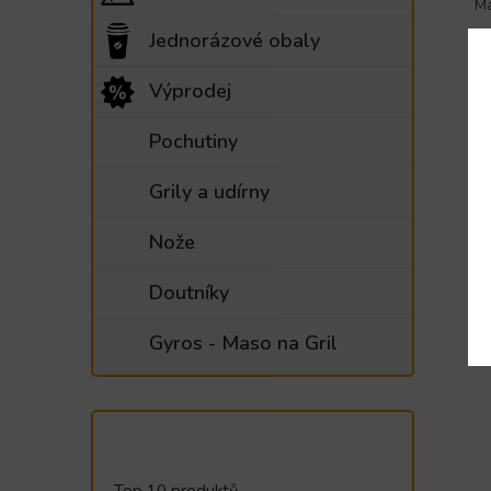
Ma
Jednorázové obaly
Výprodej
Pochutiny
Ro
Grily a udírny
Nože
Doutníky
Gyros - Maso na Gril