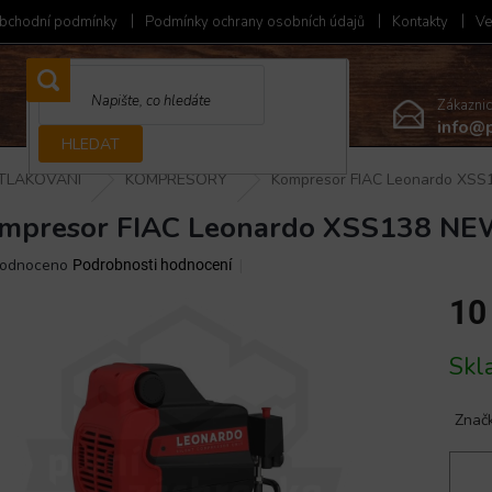
bchodní podmínky
Podmínky ochrany osobních údajů
Kontakty
Ve
Zákazni
info@p
HLEDAT
TLAKOVÁNÍ
KOMPRESORY
Kompresor FIAC Leonardo XS
mpresor FIAC Leonardo XSS138 N
ěrné
odnoceno
Podrobnosti hodnocení
ocení
10
ktu
Měrná
Skl
cena:
iček.
Znač