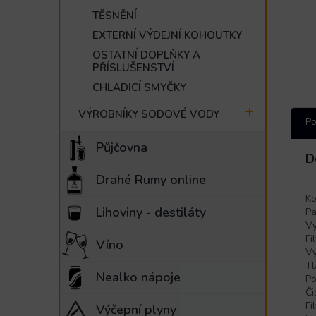
TĚSNĚNÍ
EXTERNÍ VÝDEJNÍ KOHOUTKY
OSTATNÍ DOPLŇKY A
PŘÍSLUŠENSTVÍ
CHLADICÍ SMYČKY
VÝROBNÍKY SODOVÉ VODY
Po
Půjčovna
D
Drahé Rumy online
Ko
Lihoviny - destiláty
Pa
Vy
Fi
Víno
Vy
Tl
Nealko nápoje
Po
Či
Fi
Výčepní plyny