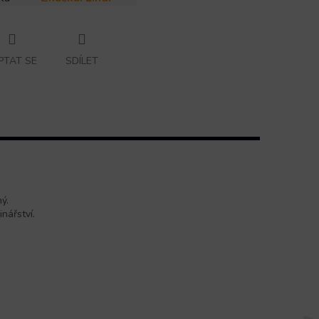
PTAT SE
SDÍLET
ý.
nářství.