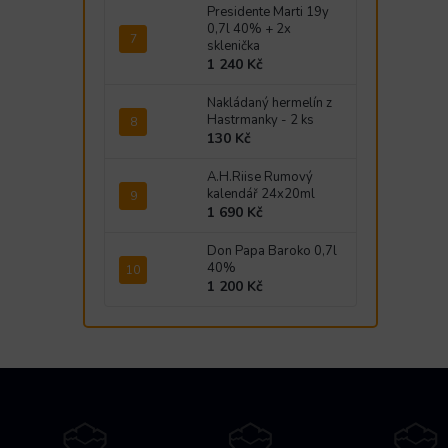
Presidente Marti 19y
0,7l 40% + 2x
sklenička
1 240 Kč
Nakládaný hermelín z
Hastrmanky - 2 ks
130 Kč
A.H.Riise Rumový
kalendář 24x20ml
1 690 Kč
Don Papa Baroko 0,7l
40%
1 200 Kč
Z
á
p
a