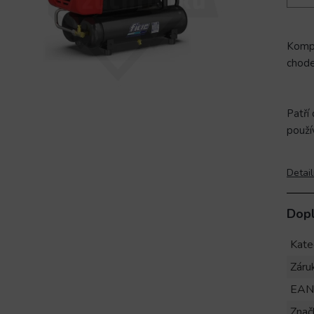
Komp
chode
Patří
použí
Detail
Dop
Kate
Záru
EAN
Znač