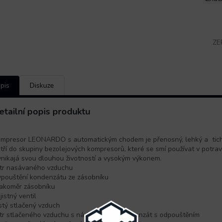
ZE
pis
Diskuze
etailní popis produktu
mpresor LEONARDO s automatickým chodem je přenosný, lehký a tich
tří do skupiny bezolejových kompresorů, které se smí používat v potravi
nikajá svou dlouhou životností a vysokým výkonem.
ltr nasávaného vzduchu
pouštění kondenzátu ze zásobníku
akoměr zásobníku
jistný ventil
stý stlačený vzduch
ltr stlačeného vzduchu s nádobkou na kondenzát s odpouštěním