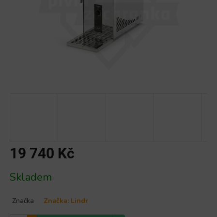
19 740 Kč
Měrná
Skladem
cena:
Značka
Značka:
Lindr