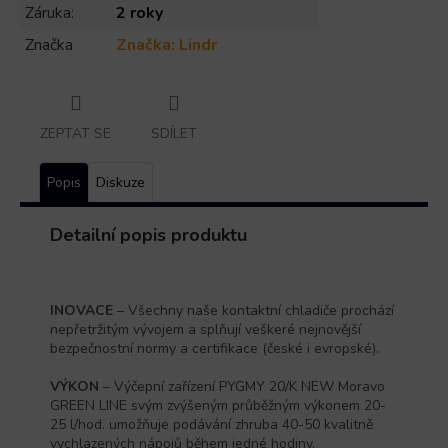
Záruka
:
2 roky
Značka
Značka:
Lindr
ZEPTAT SE
SDÍLET
Popis
Diskuze
Detailní popis produktu
INOVACE
– Všechny naše kontaktní chladiče prochází
nepřetržitým vývojem a splňují veškeré nejnovější
bezpečnostní normy a certifikace (české i evropské).
VÝKON
– Výčepní zařízení PYGMY 20/K NEW Moravo
GREEN LINE svým zvýšeným průběžným výkonem 20-
25 l/hod. umožňuje podávání zhruba 40-50 kvalitně
vychlazených nápojů během jedné hodiny.