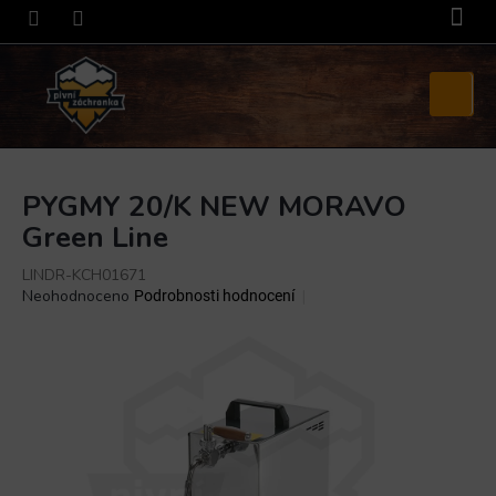
Přejít
na
obsah
Nákupní
košík
PYGMY 20/K NEW MORAVO
Green Line
LINDR-KCH01671
Průměrné
Neohodnoceno
Podrobnosti hodnocení
hodnocení
produktu
je
0,0
z
5
hvězdiček.