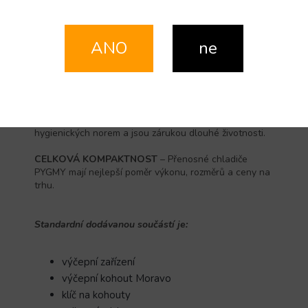
výčepní zařízení s vestavěným vzduchovým
kompresorem vybaveny molekulovým filtrem
nasávaného vzduchu.
ANO
ne
UNIVERZÁLNOST POUŽITÍ
– Toto výčepní zařízení lze
použít i v kombinaci s výčepním stojanem.
NEREZOVÁ KONSTRUKCE
– Kompletní konstrukce i
chladicí smyčka jsou zhotoveny z nerezové oceli.
Použité materiály splňují nejvyšší požadavky
hygienických norem a jsou zárukou dlouhé životnosti.
CELKOVÁ KOMPAKTNOST
– Přenosné chladiče
PYGMY mají nejlepší poměr výkonu, rozměrů a ceny na
trhu.
Standardní dodávanou součástí je:
výčepní zařízení
výčepní kohout Moravo
klíč na kohouty