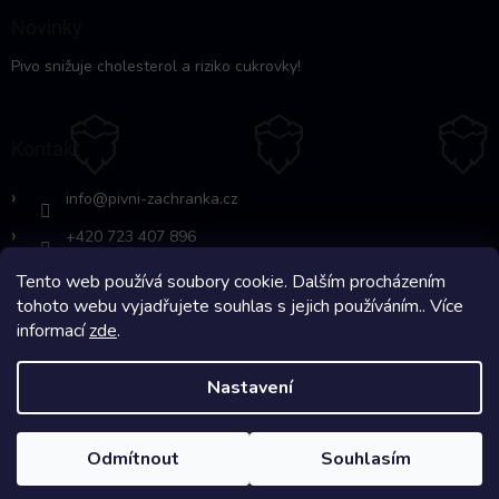
Novinky
Pivo snižuje cholesterol a riziko cukrovky!
Kontakt
info
@
pivni-zachranka.cz
+420 723 407 896
Tento web používá soubory cookie. Dalším procházením
https://www.facebook.com/www.fb.co
tohoto webu vyjadřujete souhlas s jejich používáním.. Více
m/pivnipohotovost
informací
zde
.
Nastavení
Copyright 2026
Pivní Záchranka
. Všechna práva vyhrazena.
Odmítnout
Souhlasím
Na systému
Shoptet
s ❤️ vyšperkovalo
Comerto