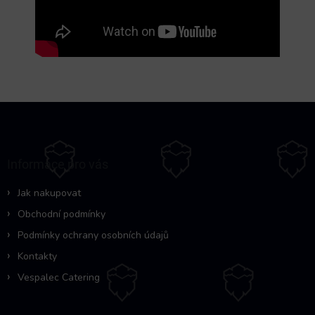
Z
á
p
a
Informace pro vás
t
í
Jak nakupovat
Obchodní podmínky
Podmínky ochrany osobních údajů
Kontakty
Vespalec Catering