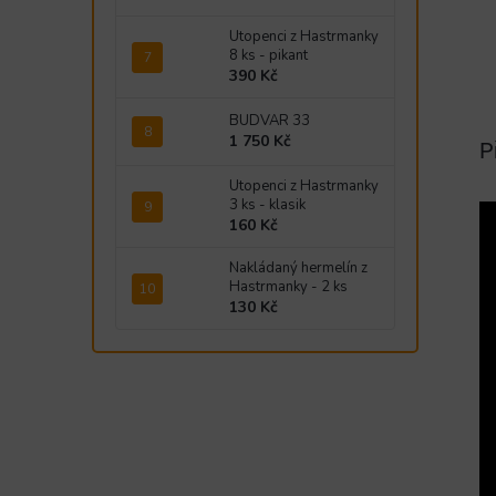
Utopenci z Hastrmanky
8 ks - pikant
390 Kč
BUDVAR 33
1 750 Kč
P
Utopenci z Hastrmanky
3 ks - klasik
160 Kč
Nakládaný hermelín z
Hastrmanky - 2 ks
130 Kč