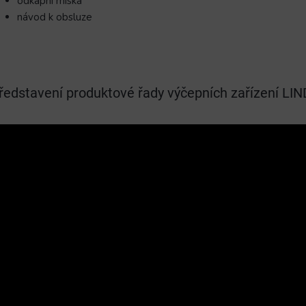
odkapní miska
návod k obsluze
ředstavení produktové řady výčepních zařízení LI