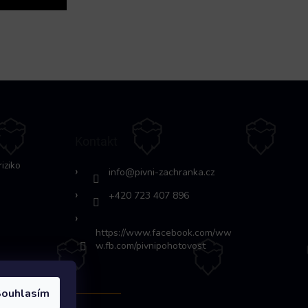
Kontakt
riziko
info
@
pivni-zachranka.cz
+420 723 407 896
https://www.facebook.com/ww
w.fb.com/pivnipohotovost
ouhlasím