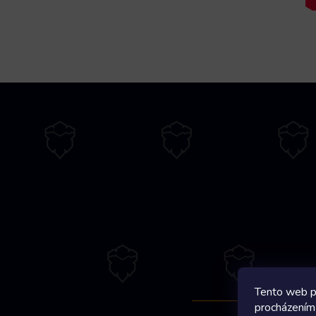
Z
á
p
a
t
í
Tento web p
procházením