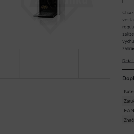
Chlaz
vest
regul
zaříz
vychl
zahra
Detail
Dop
Kate
Záru
EAN
Znač