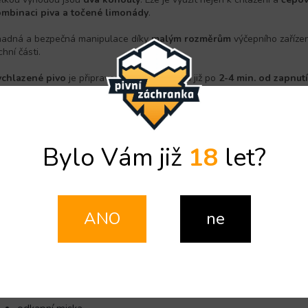
mbinaci piva a točené limonády
.
adná a bezpečná manipulace díky
malým rozměrům
výčepního zaříze
chní části.
chlazené pivo
je připraveno v thermobloku již po
2-4 min. od zapnutí
žnost zakázkové úpravy čelního panelu
-
Gravírování vlastního motivu/grafiky na čelní panel
- Možnost
volby barevného podsvětlení (oranžové, modré
Bylo Vám již
18
let?
i zájmu o zakázkovou úpravu čelního panelu nás prosím kontaktuj
modelu Pygmy 25/K Exclusive se zakázkovým čelním panelem je do
ANO
ne
andardní dodávanou součástí je:
výčepní zařízení
2x výčepní kohout
klíč na kohouty