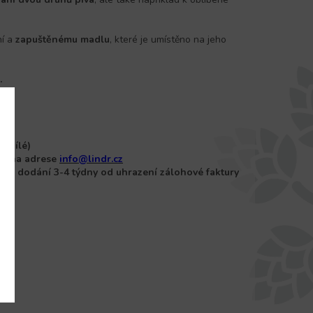
ní a
zapuštěnému
madlu
, které je umístěno na jeho
.
, bílé)
te na adrese
info@lindr.cz
ba dodání 3-4 týdny od uhrazení zálohové faktury