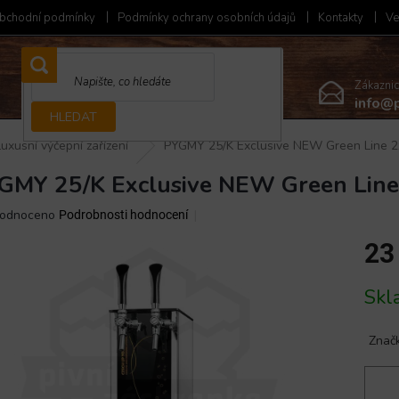
bchodní podmínky
Podmínky ochrany osobních údajů
Kontakty
Ve
Zákazni
info@p
HLEDAT
Luxusní výčepní zařízení
PYGMY 25/K Exclusive NEW Green Line 2
GMY 25/K Exclusive NEW Green Line
ěrné
odnoceno
Podrobnosti hodnocení
ocení
23
ktu
Měrná
Skl
cena:
iček.
Znač