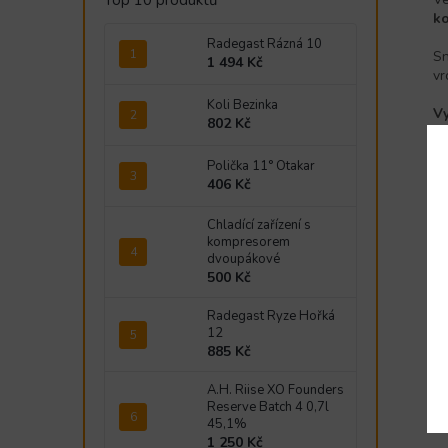
Top 10 produktů
ko
Radegast Rázná 10
Sn
1 494 Kč
vr
Koli Bezinka
Vy
802 Kč
Polička 11° Otakar
Mo
406 Kč
Chladící zařízení s
Př
kompresorem
U 
dvoupákové
500 Kč
Radegast Ryze Hořká
St
12
885 Kč
A.H. Riise XO Founders
Reserve Batch 4 0,7l
45,1%
1 250 Kč