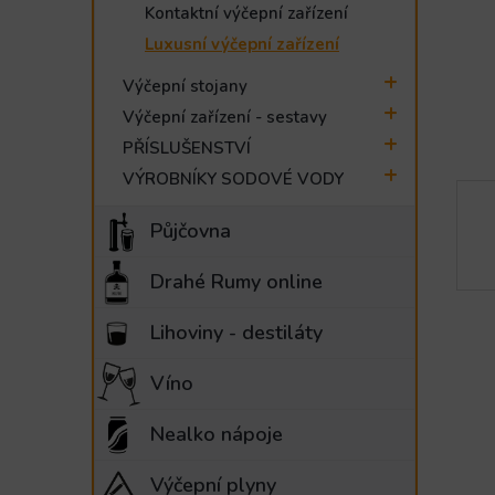
Kontaktní výčepní zařízení
e
l
Luxusní výčepní zařízení
Výčepní stojany
Výčepní zařízení - sestavy
PŘÍSLUŠENSTVÍ
VÝROBNÍKY SODOVÉ VODY
Půjčovna
Drahé Rumy online
Lihoviny - destiláty
Víno
Nealko nápoje
Výčepní plyny