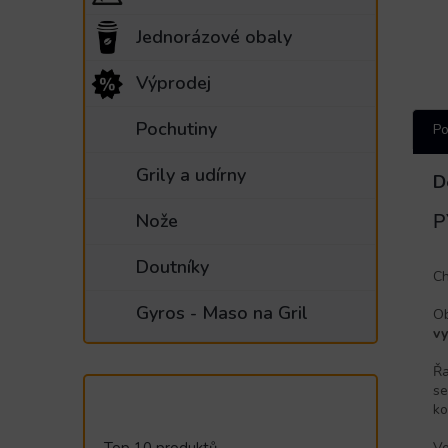
Jednorázové obaly
Výprodej
Pochutiny
Po
Grily a udírny
D
P
Nože
Doutníky
Ch
Gyros - Maso na Gril
O
v
Ř
se
ko
Ve