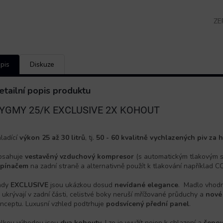
ZE
pis
Diskuze
etailní popis produktu
YGMY 25/K EXCLUSIVE 2X KOHOUT
ladící
výkon 25 až 30 litrů
, tj.
50 - 60 kvalitně vychlazených piv za 
bsahuje
vestavěný vzduchový kompresor
(s automatickým tlakovým 
ypínačem
na zadní straně a alternativně použít k tlakování například CO
ady
EXCLUSIVE
jsou ukázkou dosud
nevídané elegance
. Madlo vhod
 ukrývají v zadní části, celistvé boky neruší mřížované průduchy a
nové
nceptu. Luxusní vzhled podtrhuje
podsvícený přední panel
.
lkou výhodou jsou
dva kohouty
. Lze je využít nejen k chlazení a
čepov