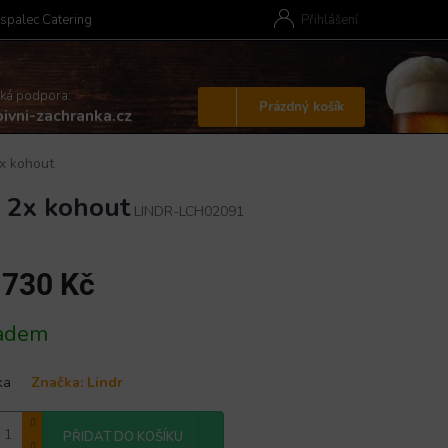
spalec Catering
Přihlášení
cká podpora:
Nákupní
Prázdný košík
ivni-zachranka.cz
košík
x kohout
 2x kohout
LINDR-LCH02091
 730 Kč
adem
ka
Značka:
Lindr
PŘIDAT DO KOŠÍKU