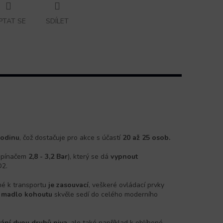
PTAT SE
SDÍLET
hodinu
, čož dostačuje pro akce s účastí
20 až 25 osob.
spínačem
2,8 - 3,2 Bar
), který se dá
vypnout
­2.
né k transportu
je zasouvací
, veškeré ovládací prvky
 madlo kohoutu
skvěle sedí do celého moderního
ání dvou druhů
piva
, ale také například k oblíbené