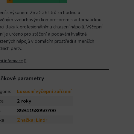
ení s výkonem 25 až 35 litrů za hodinu a
avěným vzduchovým kompresorem s automatickou
ací tlaku k profesionálnímu chlazení nápojů. Výčepní
ení je určeno pro stáčení a podávání kvalitně
azených nápojů v domácím prostředí a menších
dních párty.
ní informace
lňkové parametry
gorie
:
Luxusní výčepní zařízení
ka
:
2 roky
:
8594158050700
ka
Značka:
Lindr