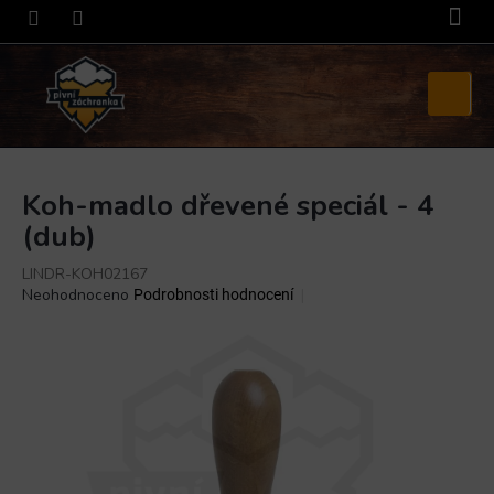
Přejít
na
obsah
Nákupní
košík
Koh-madlo dřevené speciál - 4
(dub)
LINDR-KOH02167
Průměrné
Neohodnoceno
Podrobnosti hodnocení
hodnocení
produktu
je
0,0
z
5
hvězdiček.