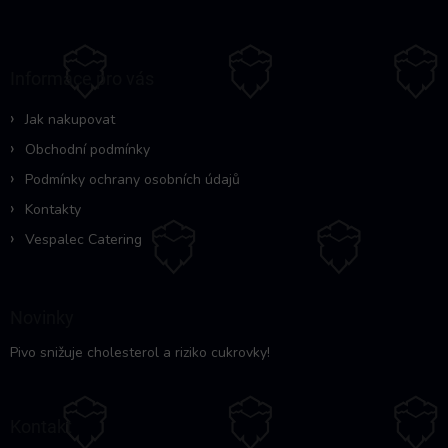
á
p
a
Informace pro vás
t
í
Jak nakupovat
Obchodní podmínky
Podmínky ochrany osobních údajů
Kontakty
Vespalec Catering
Novinky
Pivo snižuje cholesterol a riziko cukrovky!
Kontakt