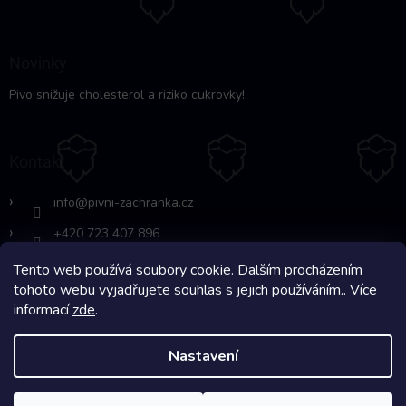
Novinky
Pivo snižuje cholesterol a riziko cukrovky!
Kontakt
info
@
pivni-zachranka.cz
+420 723 407 896
Tento web používá soubory cookie. Dalším procházením
https://www.facebook.com/www.fb.co
tohoto webu vyjadřujete souhlas s jejich používáním.. Více
m/pivnipohotovost
informací
zde
.
Nastavení
Copyright 2026
Pivní Záchranka
. Všechna práva vyhrazena.