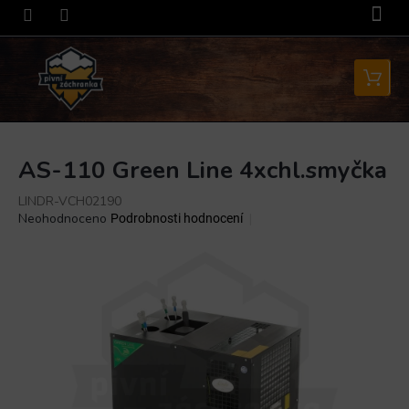
Přejít
na
obsah
Nákupní
košík
AS-110 Green Line 4xchl.smyčka
LINDR-VCH02190
Průměrné
Neohodnoceno
Podrobnosti hodnocení
hodnocení
produktu
je
0,0
z
5
hvězdiček.