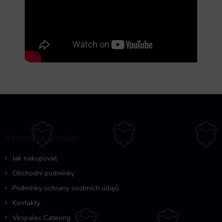
Z
á
p
a
Informace pro vás
t
í
Jak nakupovat
Obchodní podmínky
Podmínky ochrany osobních údajů
Kontakty
Vespalec Catering