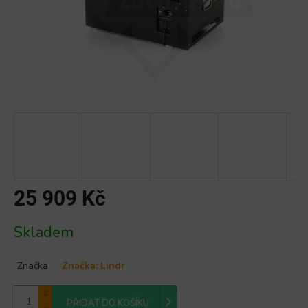
25 909 Kč
Měrná
Skladem
cena:
Značka
Značka:
Lindr
PŘIDAT DO KOŠÍKU