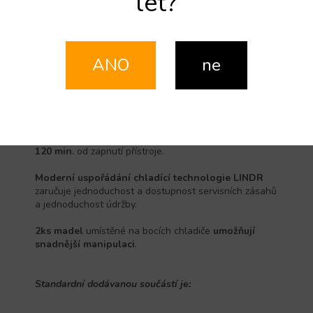
let?
chladiče umožňují
snadné připojení
nápojového
vedení do připravených
rychlospojek
.
Zařízení je vybaveno čerpadlem
s výtlakem 6m
, díky
kterému může být chladič umístěn ve sklepě a přesto
ANO
ne
bude nápoj
dochlazován až k výčepnímu kohoutu.
Přepad
umístěný na boku chladiče reguluje
maximální hladinu vodní lázně
.
Dokonale vychlazený nápoj
je připraven
již po 90-
120 min.
od zapnutí přístroje.
Moderní uspořádání chladící technologie LINDR
zaručuje jednoduchost a dostupnost servisních zásahů
a jednoduchost údržby.
2ks madel
umístěné na bocích chladiče
umožňují
snadnější manipulaci
.
Standardní dodávanou součástí je: