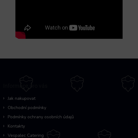
Z
á
p
a
Informace pro vás
t
í
Jak nakupovat
Obchodní podmínky
Podmínky ochrany osobních údajů
Kontakty
Vespalec Catering