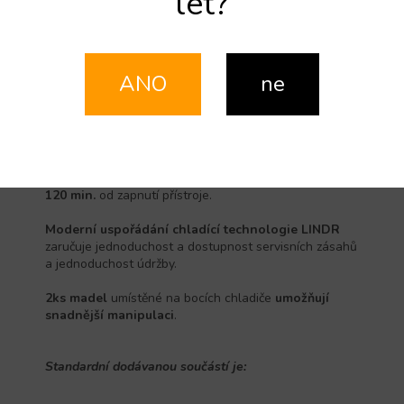
let?
chladiče umožňují
snadné připojení
nápojového
vedení do připravených
rychlospojek
.
Zařízení je vybaveno čerpadlem
s výtlakem 6m
, díky
kterému může být chladič umístěn ve sklepě a přesto
ANO
ne
bude nápoj
dochlazován až k výčepnímu kohoutu.
Přepad
umístěný na boku chladiče reguluje
maximální hladinu vodní lázně
.
Dokonale vychlazený nápoj
je připraven
již po 90-
120 min.
od zapnutí přístroje.
Moderní uspořádání chladící technologie LINDR
zaručuje jednoduchost a dostupnost servisních zásahů
a jednoduchost údržby.
2ks madel
umístěné na bocích chladiče
umožňují
snadnější manipulaci
.
Standardní dodávanou součástí je: