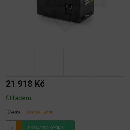
21 918 Kč
Měrná
Skladem
cena:
Značka
Značka:
Lindr
PŘIDAT DO KOŠÍKU