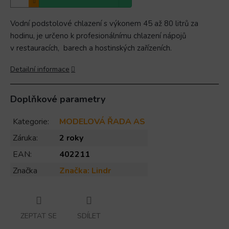
Vodní podstolové chlazení s výkonem 45 až 80 litrů za
hodinu, je určeno k profesionálnímu chlazení nápojů
v restauracích, barech a hostinských zařízeních.
Detailní informace
Doplňkové parametry
Kategorie
:
MODELOVÁ ŘADA AS
Záruka
:
2 roky
EAN
:
402211
Značka
Značka:
Lindr
ZEPTAT SE
SDÍLET