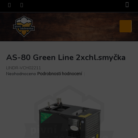
Přejít
na
obsah
Nákupní
košík
AS-80 Green Line 2xchl.smyčka
LINDR-VCH02211
Průměrné
Neohodnoceno
Podrobnosti hodnocení
hodnocení
produktu
je
0,0
z
5
hvězdiček.