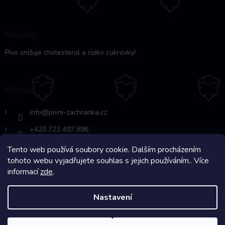
Novinky
Pivo snižuje cholesterol a riziko cukrovky!
Kontakt
info
@
pivni-zachranka.cz
+420 723 407 896
Tento web používá soubory cookie. Dalším procházením
https://www.facebook.com/www.fb.co
tohoto webu vyjadřujete souhlas s jejich používáním.. Více
m/pivnipohotovost
informací
zde
.
Nastavení
Copyright 2026
Pivní Záchranka
. Všechna práva vyhrazena.