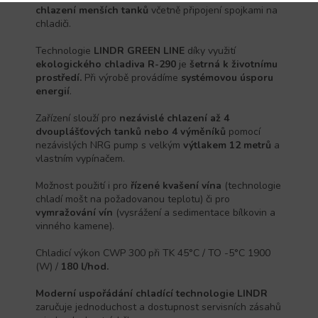
chlazení menších tanků
včetně připojení spojkami na
chladiči.
Technologie
LINDR GREEN LINE
díky využití
ekologického chladiva R-290
je
šetrná k životnímu
prostředí.
Při výrobě provádíme
systémovou úsporu
energií
.
Zařízení slouží pro
nezávislé chlazení až 4
dvouplášťových tanků nebo 4 výměníků
pomocí
nezávislých NRG pump s velkým
výtlakem 12 metrů
a
vlastním vypínačem.
Možnost použití i pro
řízené kvašení vína
(technologie
chladí mošt na požadovanou teplotu) či pro
vymražování vín
(vysrážení a sedimentace bílkovin a
vinného kamene).
Chladicí výkon CWP 300 při TK 45°C / TO -5°C 1900
(W) /
180 l/hod.
Moderní uspořádání chladící technologie LINDR
zaručuje jednoduchost a dostupnost servisních zásahů