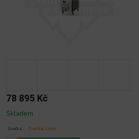
78 895 Kč
Měrná
Skladem
cena:
Značka
Značka:
Lindr