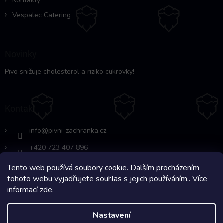
Kontakty
Vespalec Catering
Novinky
Pivo snižuje cholesterol a riziko cukrovky!
Kontakt
info
@
pivni-zachranka.cz
+420 723 407 896
Tento web používá soubory cookie. Dalším procházením
https://www.facebook.com/www.fb.co
tohoto webu vyjadřujete souhlas s jejich používáním.. Více
m/pivnipohotovost
informací
zde
.
Nastavení
Copyright 2026
Pivní Záchranka
. Všechna práva vyhrazena.