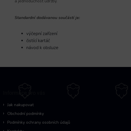
a jednoduchost údržby.
Standardní dodávanou součástí je:
výčepní zařízení
čistící kartáč
návod k obsluze
Z
á
p
a
Informace pro vás
t
í
Jak nakupovat
Obchodní podmínky
Podmínky ochrany osobních údajů