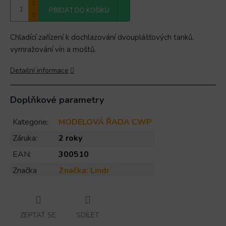
PŘIDAT DO KOŠÍKU
Chladící zařízení k dochlazování dvouplášťových tanků,
vymražování vín a moštů.
Detailní informace
Doplňkové parametry
Kategorie
:
MODELOVÁ ŘADA CWP
Záruka
:
2 roky
EAN
:
300510
Značka
Značka:
Lindr
ZEPTAT SE
SDÍLET