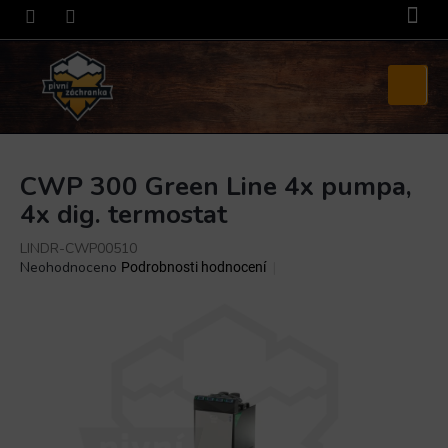
Přejít
na
obsah
Nákupní
košík
CWP 300 Green Line 4x pumpa,
4x dig. termostat
LINDR-CWP00510
Průměrné
Neohodnoceno
Podrobnosti hodnocení
hodnocení
produktu
je
0,0
z
5
hvězdiček.