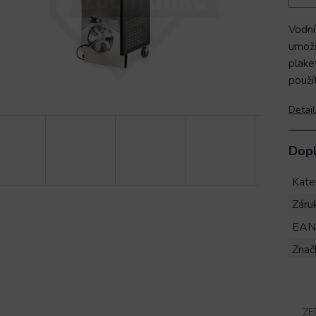
Vodní
umožň
plake
použí
Detail
Dop
Kate
Záru
EAN
Znač
ZE