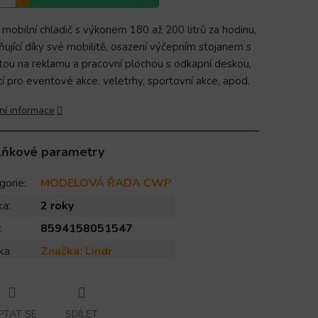
 mobilní chladič s výkonem 180 až 200 litrů za hodinu,
ující díky své mobilitě, osazení výčepním stojanem s
tou na reklamu a pracovní plochou s odkapní deskou,
tí pro eventové akce, veletrhy, sportovní akce, apod.
ní informace
lňkové parametry
gorie
:
MODELOVÁ ŘADA CWP
ka
:
2 roky
:
8594158051547
ka
Značka:
Lindr
PTAT SE
SDÍLET