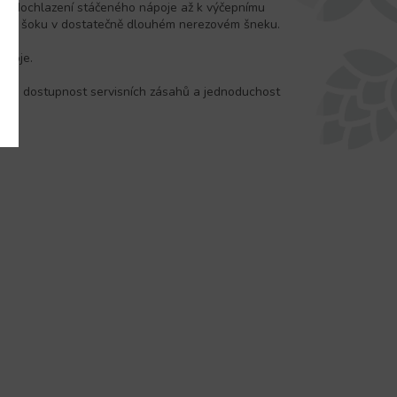
ní dochlazení stáčeného nápoje až k výčepnímu
ního šoku v dostatečně dlouhém nerezovém šneku.
stroje.
t a dostupnost servisních zásahů a jednoduchost