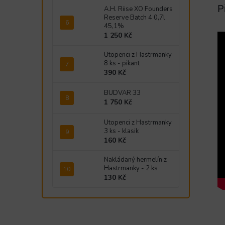
P
A.H. Riise XO Founders
Reserve Batch 4 0,7l
45,1%
1 250 Kč
Utopenci z Hastrmanky
8 ks - pikant
390 Kč
BUDVAR 33
1 750 Kč
Utopenci z Hastrmanky
3 ks - klasik
160 Kč
Nakládaný hermelín z
Hastrmanky - 2 ks
130 Kč