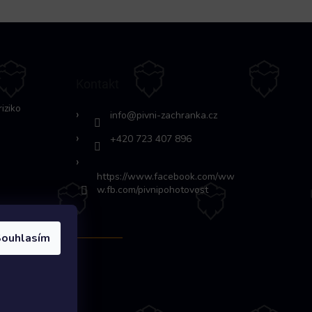
Kontakt
riziko
info
@
pivni-zachranka.cz
+420 723 407 896
https://www.facebook.com/ww
w.fb.com/pivnipohotovost
ouhlasím