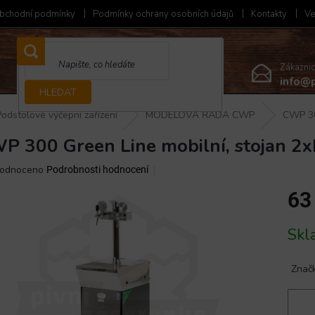
bchodní podmínky
Podmínky ochrany osobních údajů
Kontakty
Ve
Zákazni
info@p
HLEDAT
Podstolové výčepní zařízení
MODELOVÁ ŘADA CWP
CWP 30
P 300 Green Line mobilní, stojan 2
ěrné
odnoceno
Podrobnosti hodnocení
ocení
63
ktu
Měrná
Skl
cena:
iček.
Znač