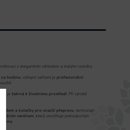
kombinaci s elegantním vzhledem a malými rozměry.
v za hodinu
, výčepní zařízení je
profesionální
yužití.
290
je
šetrná k životnímu prostředí.
Při výrobě
dpadem a kolečky pro snazší přepravu
, termostat
uštěcím ventilem
, který umožňuje jednoduchým
ladiny
.