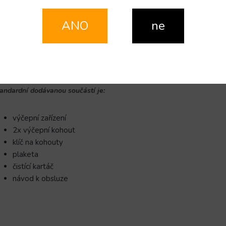
ařízení je vybaveno doprovodným ponorným čerpadlem
pro perfekt
houtu.
Kvalitní a rovnoměrné vychlazení nápoje
probíhá bez teplot
ANO
ne
alitně vychlazený nápoj
je připraven
již po 10-15 min.
od zapnutí pří
derní uspořádání chladící technologie LINDR
zaručuje jednoduchos
ržby.
andardní dodávanou součástí je:
výčepní zařízení
2x výčepní kohout
klíč na kohouty
plaketa
čistící kartáč
návod k obsluze