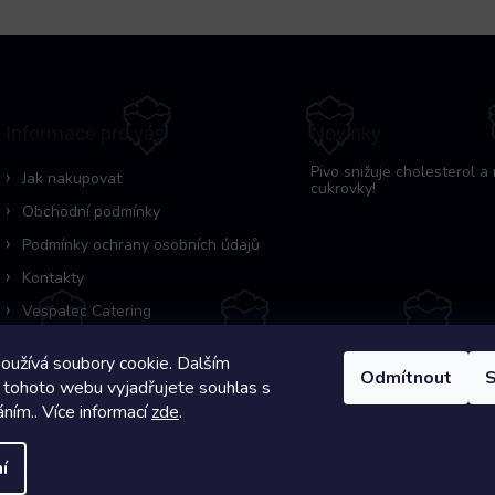
Informace pro vás
Novinky
Pivo snižuje cholesterol a 
Jak nakupovat
cukrovky!
Obchodní podmínky
Podmínky ochrany osobních údajů
Kontakty
Vespalec Catering
oužívá soubory cookie. Dalším
Odmítnout
S
 tohoto webu vyjadřujete souhlas s
áním.. Více informací
zde
.
Copyright 2026
Pivní Záchranka
. Všechna práva vyhrazena.
í
Na systému
Shoptet
s ❤️ vyšperkovalo
Comerto