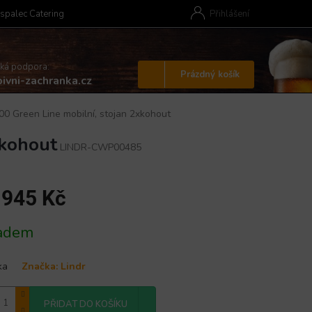
spalec Catering
Přihlášení
cká podpora:
Nákupní
Prázdný košík
ivni-zachranka.cz
košík
0 Green Line mobilní, stojan 2xkohout
xkohout
LINDR-CWP00485
 945 Kč
adem
ka
Značka:
Lindr
PŘIDAT DO KOŠÍKU