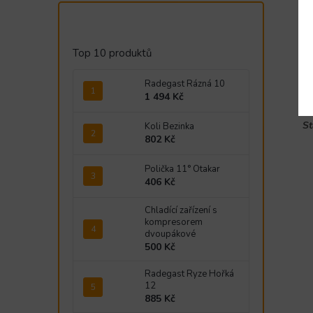
Z
ko
Kv
Top 10 produktů
Mo
Radegast Rázná 10
úd
1 494 Kč
St
Koli Bezinka
802 Kč
Polička 11° Otakar
406 Kč
Chladící zařízení s
kompresorem
dvoupákové
500 Kč
Radegast Ryze Hořká
12
885 Kč