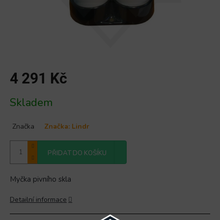
4 291 Kč
Měrná
Skladem
cena:
Značka
Značka:
Lindr
PŘIDAT DO KOŠÍKU
Myčka pivního skla
Detailní informace