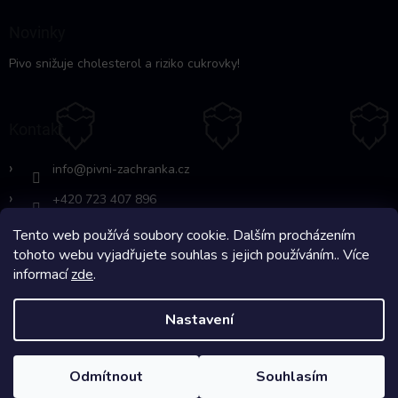
Novinky
Pivo snižuje cholesterol a riziko cukrovky!
Kontakt
info
@
pivni-zachranka.cz
+420 723 407 896
Tento web používá soubory cookie. Dalším procházením
https://www.facebook.com/www.fb.co
tohoto webu vyjadřujete souhlas s jejich používáním.. Více
m/pivnipohotovost
informací
zde
.
Nastavení
Copyright 2026
Pivní Záchranka
. Všechna práva vyhrazena.
Odmítnout
Souhlasím
Na systému
Shoptet
s ❤️ vyšperkovalo
Comerto