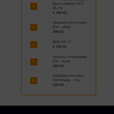
Reserve Batch 4 0,7l
45,1%
1 250 Kč
Utopenci z Hastrmanky
8 ks - pikant
390 Kč
BUDVAR 33
1 750 Kč
Utopenci z Hastrmanky
3 ks - klasik
160 Kč
Nakládaný hermelín z
Hastrmanky - 2 ks
130 Kč
Z
á