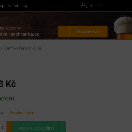
spalec Catering
Přihlášení
cká podpora:
Nákupní
Prázdný košík
ivni-zachranka.cz
košík
a Delfín-přepad válce
8 Kč
adem
ka
Značka:
Lindr
PŘIDAT DO KOŠÍKU