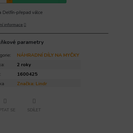
 Delfín-přepad válce
ní informace
lňkové parametry
gorie
:
NÁHRADNÍ DÍLY NA MYČKY
ka
:
2 roky
:
1600425
ka
Značka:
Lindr
PTAT SE
SDÍLET