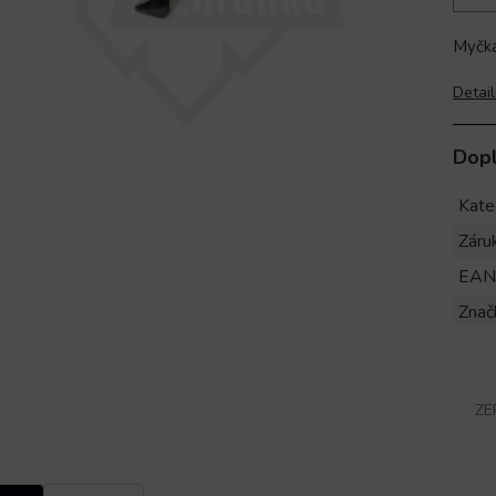
Myčka
Detail
Dop
Kate
Záru
EAN
Znač
ZE