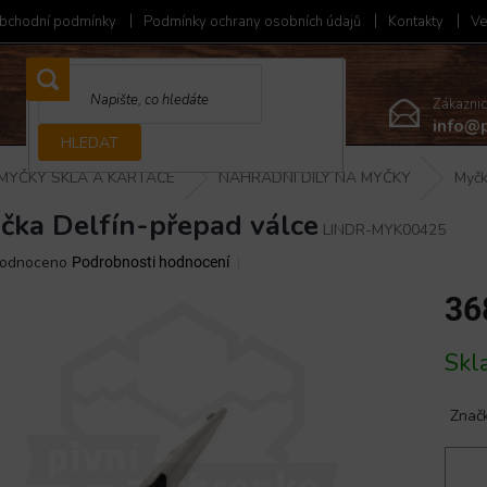
bchodní podmínky
Podmínky ochrany osobních údajů
Kontakty
Ve
Zákazni
info@p
HLEDAT
MYČKY SKLA A KARTÁČE
NÁHRADNÍ DÍLY NA MYČKY
Myčk
čka Delfín-přepad válce
LINDR-MYK00425
ěrné
odnoceno
Podrobnosti hodnocení
ocení
36
ktu
Měrná
Skl
cena:
iček.
Znač