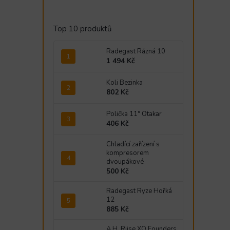
Top 10 produktů
Radegast Rázná 10
1 494 Kč
Koli Bezinka
802 Kč
Polička 11° Otakar
406 Kč
Chladící zařízení s
kompresorem
dvoupákové
500 Kč
Radegast Ryze Hořká
12
885 Kč
A.H. Riise XO Founders