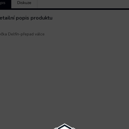
pis
Diskuze
etailní popis produktu
čka Delfín-přepad válce