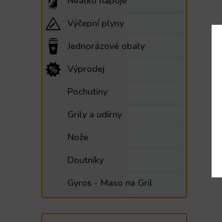
Nealko nápoje
Výčepní plyny
Jednorázové obaly
Výprodej
Pochutiny
Grily a udírny
Nože
Doutníky
Gyros - Maso na Gril