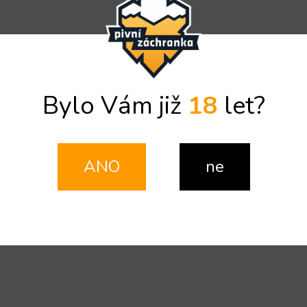
Bylo Vám již
18
let?
ANO
ne