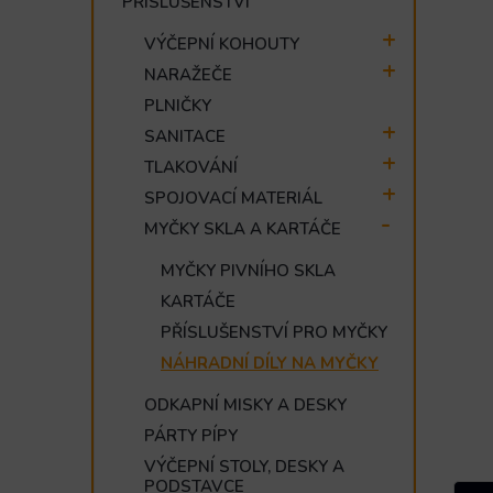
PŘÍSLUŠENSTVÍ
e
l
VÝČEPNÍ KOHOUTY
NARAŽEČE
PLNIČKY
SANITACE
TLAKOVÁNÍ
SPOJOVACÍ MATERIÁL
MYČKY SKLA A KARTÁČE
MYČKY PIVNÍHO SKLA
KARTÁČE
PŘÍSLUŠENSTVÍ PRO MYČKY
NÁHRADNÍ DÍLY NA MYČKY
ODKAPNÍ MISKY A DESKY
PÁRTY PÍPY
VÝČEPNÍ STOLY, DESKY A
PODSTAVCE