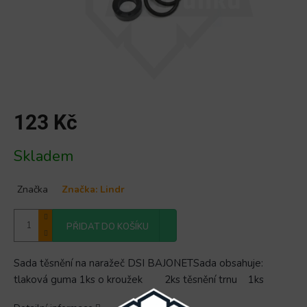
123 Kč
Měrná
Skladem
cena:
Značka
Značka:
Lindr
PŘIDAT DO KOŠÍKU
Sada těsnění na naražeč DSI BAJONETSada obsahuje:
tlaková guma 1ks o kroužek 2ks těsnění trnu 1ks