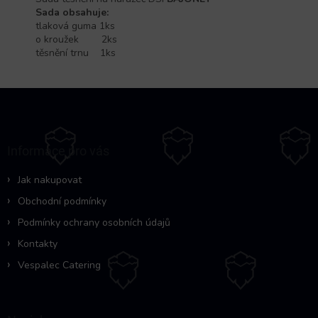
Sada obsahuje:
tlaková guma 1ks
o kroužek 2ks
těsnění trnu 1ks
Z
á
p
a
Informace pro vás
t
í
Jak nakupovat
Obchodní podmínky
Podmínky ochrany osobních údajů
Kontakty
Vespalec Catering