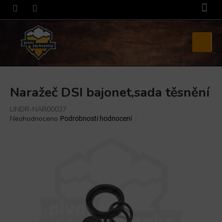
Přejít
na
obsah
Nákupní
košík
Naražeč DSI bajonet,sada těsnění
LINDR-NAR00037
Průměrné
Neohodnoceno
Podrobnosti hodnocení
hodnocení
produktu
je
0,0
z
5
hvězdiček.