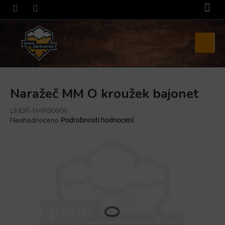
Přejít
na
obsah
Nákupní
košík
Naražeč MM O kroužek bajonet
LINDR-NAR00006
Průměrné
Neohodnoceno
Podrobnosti hodnocení
hodnocení
produktu
je
0,0
z
5
hvězdiček.