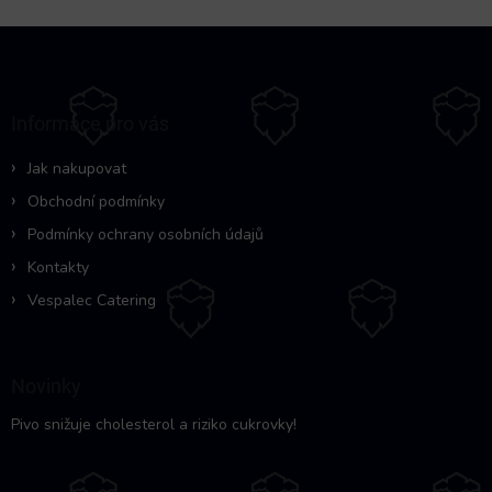
Z
á
p
a
Informace pro vás
t
í
Jak nakupovat
Obchodní podmínky
Podmínky ochrany osobních údajů
Kontakty
Vespalec Catering
Novinky
Pivo snižuje cholesterol a riziko cukrovky!