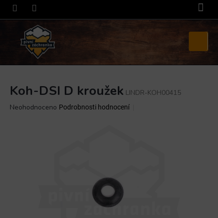
Přejít
na
obsah
Nákupní
košík
Koh-DSI D kroužek
LINDR-KOH00415
Průměrné
Neohodnoceno
Podrobnosti hodnocení
hodnocení
produktu
je
0,0
z
5
hvězdiček.