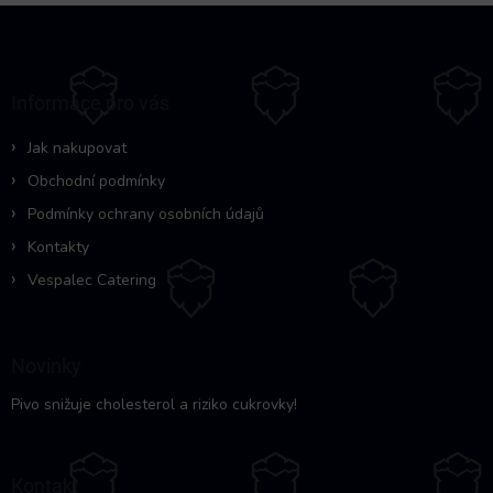
Z
á
p
a
Informace pro vás
t
í
Jak nakupovat
Obchodní podmínky
Podmínky ochrany osobních údajů
Kontakty
Vespalec Catering
Novinky
Pivo snižuje cholesterol a riziko cukrovky!
Kontakt