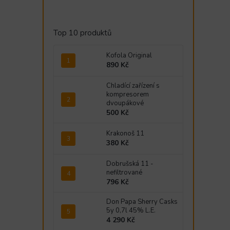
Top 10 produktů
Kofola Original
890 Kč
Chladící zařízení s
kompresorem
dvoupákové
500 Kč
Krakonoš 11
380 Kč
Dobrušská 11 -
nefiltrované
796 Kč
Don Papa Sherry Casks
5y 0,7l 45% L.E.
4 290 Kč