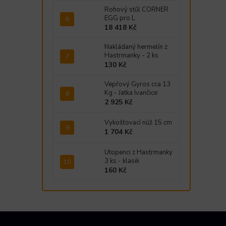
Rohový stůl CORNER
EGG pro L
18 418 Kč
Nakládaný hermelín z
Hastrmanky - 2 ks
130 Kč
Vepřový Gyros cca 13
Kg - Jatka Ivančice
2 925 Kč
Vykošťovací nůž 15 cm
1 704 Kč
Utopenci z Hastrmanky
3 ks - klasik
160 Kč
Z