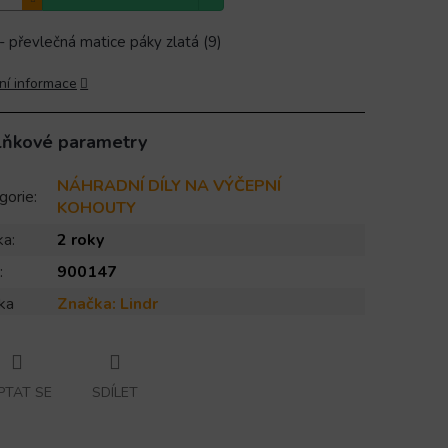
 - převlečná matice páky zlatá (9)
ní informace
lňkové parametry
NÁHRADNÍ DÍLY NA VÝČEPNÍ
gorie
:
KOHOUTY
ka
:
2 roky
:
900147
ka
Značka:
Lindr
PTAT SE
SDÍLET