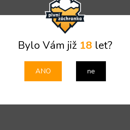
Bylo Vám již
18
let?
ANO
ne