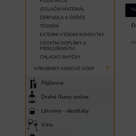
PODSTAVCE
IZOLAČNÍ MATERIÁL
Po
ČERPADLA A ČEŘIČE
D
TĚSNĚNÍ
EXTERNÍ VÝDEJNÍ KOHOUTKY
Př
OSTATNÍ DOPLŇKY A
PŘÍSLUŠENSTVÍ
CHLADICÍ SMYČKY
VÝROBNÍKY SODOVÉ VODY
Půjčovna
Drahé Rumy online
Lihoviny - destiláty
Víno