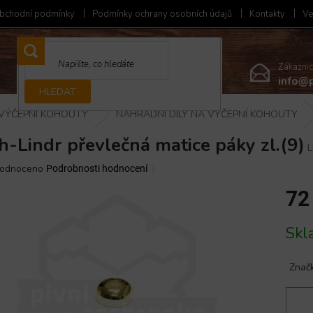
bchodní podmínky
Podmínky ochrany osobních údajů
Kontakty
Ve
Zákazni
info@p
HLEDAT
VÝČEPNÍ KOHOUTY
NÁHRADNÍ DÍLY NA VÝČEPNÍ KOHOUTY
h-Lindr převlečná matice páky zl.(9)
ěrné
odnoceno
Podrobnosti hodnocení
ocení
72
ktu
Měrná
Skl
cena:
iček.
Znač