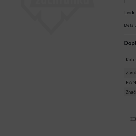
Lindr
Detail
Dop
Kate
Záru
EAN
Znač
ZE