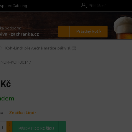
spalec Catering
Přihlášení
cká podpora:
Nákupní
Prázdný košík
ivni-zachranka.cz
košík
Koh-Lindr převlečná matice páky zl.(9)
LINDR-KOH00147
 Kč
adem
ka
Značka:
Lindr
PŘIDAT DO KOŠÍKU