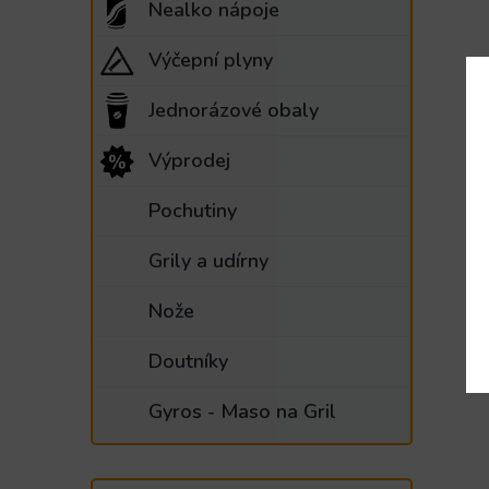
Nealko nápoje
Výčepní plyny
Jednorázové obaly
Výprodej
Pochutiny
Grily a udírny
Nože
Doutníky
Gyros - Maso na Gril