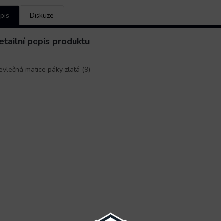
pis
Diskuze
etailní popis produktu
evlečná matice páky zlatá (9)