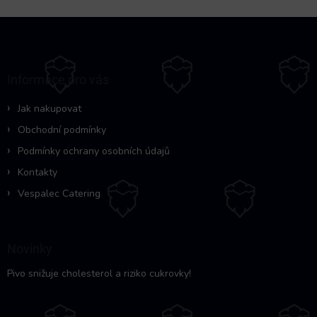
Z
á
p
a
Informace pro vás
t
í
Jak nakupovat
Obchodní podmínky
Podmínky ochrany osobních údajů
Kontakty
Vespalec Catering
Novinky
Pivo snižuje cholesterol a riziko cukrovky!