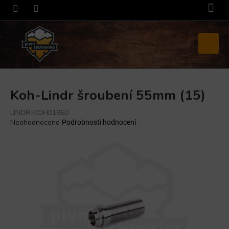
Přejít
na
obsah
Nákupní
košík
Koh-Lindr šroubení 55mm (15)
LINDR-KOH01960
Průměrné
Neohodnoceno
Podrobnosti hodnocení
hodnocení
produktu
je
0,0
z
5
hvězdiček.