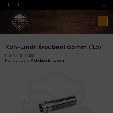
Přejít
na
obsah
Nákupní
košík
Koh-Lindr šroubení 65mm (15)
LINDR-KOH02068
Průměrné
Neohodnoceno
Podrobnosti hodnocení
hodnocení
produktu
je
0,0
z
5
hvězdiček.