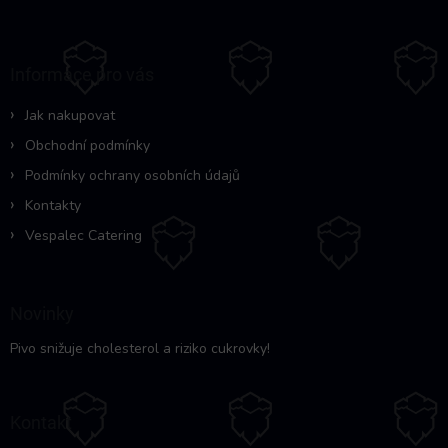
á
p
a
Informace pro vás
t
í
Jak nakupovat
Obchodní podmínky
Podmínky ochrany osobních údajů
Kontakty
Vespalec Catering
Novinky
Pivo snižuje cholesterol a riziko cukrovky!
Kontakt