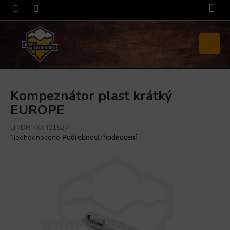
Přejít
na
obsah
Nákupní
košík
Kompeznátor plast krátký
EUROPE
LINDR-KOH01527
Průměrné
Neohodnoceno
Podrobnosti hodnocení
hodnocení
produktu
je
0,0
z
5
hvězdiček.