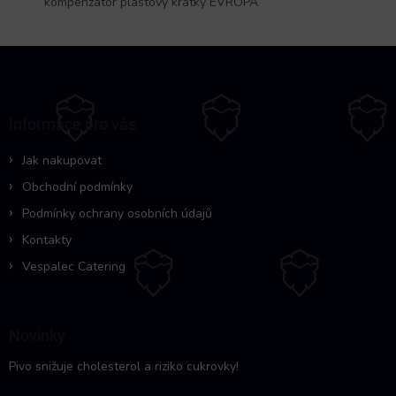
kompenzátor plastový krátký EVROPA
Z
á
p
a
Informace pro vás
t
í
Jak nakupovat
Obchodní podmínky
Podmínky ochrany osobních údajů
Kontakty
Vespalec Catering
Novinky
Pivo snižuje cholesterol a riziko cukrovky!