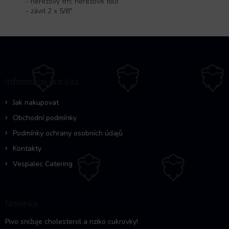
- nerezový trn; nerezové tělo
- závit 2 x 5/8"
Z
á
p
a
Informace pro vás
t
í
Jak nakupovat
Obchodní podmínky
Podmínky ochrany osobních údajů
Kontakty
Vespalec Catering
Novinky
Pivo snižuje cholesterol a riziko cukrovky!