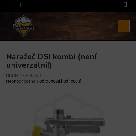
Přejít
na
obsah
Nákupní
košík
Naražeč DSI kombi (není
univerzální!)
LINDR-NAR00790
Průměrné
Neohodnoceno
Podrobnosti hodnocení
hodnocení
produktu
je
0,0
z
5
hvězdiček.