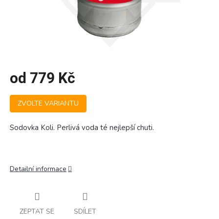
od
779 Kč
Měrná
ZVOLTE VARIANTU
cena:
Sodovka Koli. Perlivá voda té nejlepší chuti.
Detailní informace
ZEPTAT SE
SDÍLET