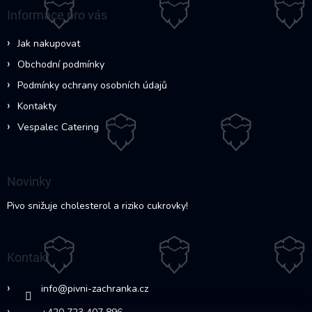
a
Informace pro vás
t
í
Jak nakupovat
Obchodní podmínky
Podmínky ochrany osobních údajů
Kontakty
Vespalec Catering
Novinky
Pivo snižuje cholesterol a riziko cukrovky!
Kontakt
info
@
pivni-zachranka.cz