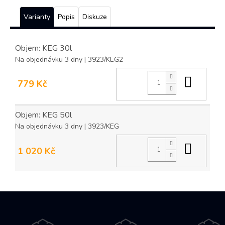
Varianty
Popis
Diskuze
Objem: KEG 30l
Na objednávku 3 dny
| 3923/KEG2
Do ko
779 Kč
Objem: KEG 50l
Na objednávku 3 dny
| 3923/KEG
Do ko
1 020 Kč
Z
á
p