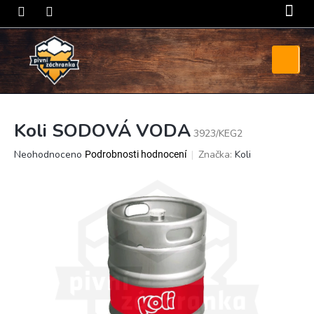
Přejít
na
obsah
Nákupní
košík
Koli SODOVÁ VODA
3923/KEG2
Průměrné
Neohodnoceno
Značka:
Koli
Podrobnosti hodnocení
hodnocení
produktu
je
0,0
z
5
hvězdiček.