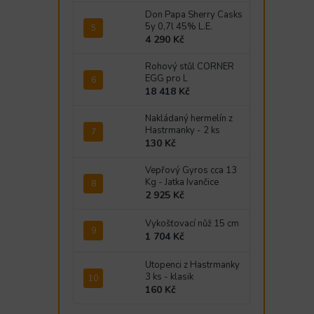
Don Papa Sherry Casks
5y 0,7l 45% L.E.
4 290 Kč
Rohový stůl CORNER
EGG pro L
18 418 Kč
Nakládaný hermelín z
Hastrmanky - 2 ks
130 Kč
Vepřový Gyros cca 13
Kg - Jatka Ivančice
2 925 Kč
Vykošťovací nůž 15 cm
1 704 Kč
Utopenci z Hastrmanky
3 ks - klasik
160 Kč