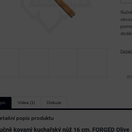
Ručně
olivov
pomoc
dodáv
Detail
ZE
pis
Videa (1)
Diskuze
etailní popis produktu
učně kovaný kuchařský nůž 16 cm, FORGED Olive