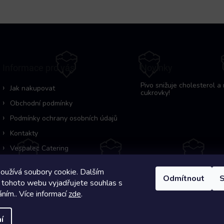
Informace pro vás
Novinky
Pivo snižuje cholesterol a 
Jak nakupovat
cukrovky!
Obchodní podmínky
Podmínky ochrany osobních údajů
Kontakty
Vespalec Catering
oužívá soubory cookie. Dalším
Odmítnout
S
 tohoto webu vyjadřujete souhlas s
áním.. Více informací
zde
.
Copyright 2026
Pivní Záchranka
. Všechna práva vyhrazena.
í