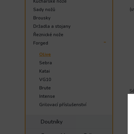
Kuchařské nože
(u
Sady nožů
Brousky
Držadla a stojany
Řeznické nože
Forged
Olive
Sebra
Katai
VG10
Brute
S
Intense
el
Grilovací příslušenství
Up
N
Doutníky
ja
sr