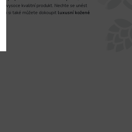
 a vysoce kvalitní produkt. Nechte se unést
 noži si také můžete dokoupit
luxusní kožené