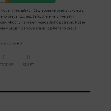
 kovaný kuchařský nůž z japonské oceli s rukojetí z
ého dřeva, tzv. nůž šéfkuchaře, je univerzální
ník, vhodný na krájení všech druhů potravin. Nůž je
án v luxusní dárkové krabici z páleného dřeva.
ní informace
PTAT SE
SDÍLET