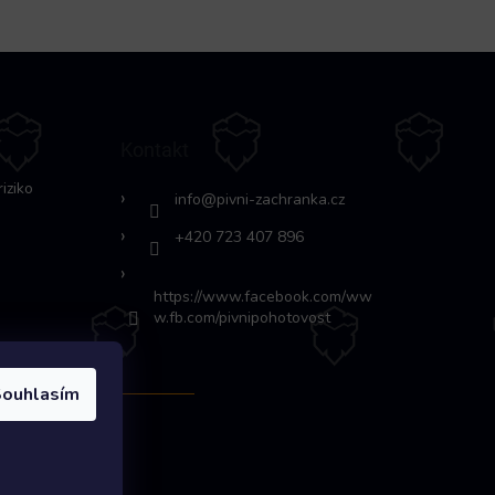
Kontakt
riziko
info
@
pivni-zachranka.cz
+420 723 407 896
https://www.facebook.com/ww
w.fb.com/pivnipohotovost
ouhlasím