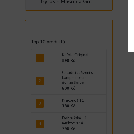
Gyros - Maso na Gril
ř
sé
p
Top 10 produktů
Kofola Original
890 Kč
Chladící zařízení s
kompresorem
dvoupákové
500 Kč
Krakonoš 11
380 Kč
Dobrušská 11 -
nefiltrované
796 Kč