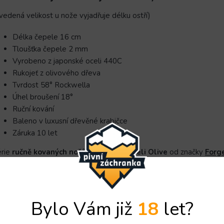
vedená velikost u nože vyjadřuje délku ostří)
Délka čepele 16 cm
Tloušťka čepele 2 mm
Vyrobeno z japonské oceli 440C
Rukojeť z olivového dřeva
Tvrdost 58° Rockwella
Úhel broušení 18°
Ruční kování
Baleno v luxusní dřevěné krabičce
Záruka 10 let
érie
ručně kovaných nožů z japonské oceli Olive
od značky
Forg
eganci a styl, který jí dodává
olivové dřevo
.
Zaoblená dřevěná r
evnění čepele na konci rukojeti je vyvážené a nůž působí jako jede
izozemská značka
FORGED
představuje speciální a nápaditou ko
Bylo Vám již
18
let?
ponské oceli
. Díky kvalitnímu provedení, krásnému balení a tra
dce milovníka nožů. Nože jsou zabalené do elegantní
dárkové kra