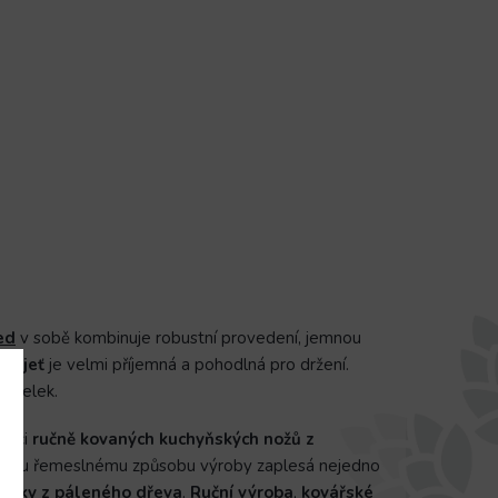
ed
v sobě kombinuje robustní provedení, jemnou
ukojeť
je velmi příjemná a pohodlná pro držení.
n celek.
lekci
ručně kovaných kuchyňských nožů z
dičnímu řemeslnému způsobu výroby zaplesá nejedno
bičky z páleného dřeva
.
Ruční výroba
,
kovářské