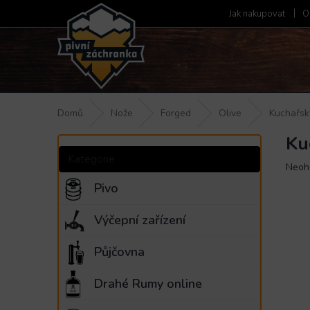
Přejít
Jak nakupovat
O
na
obsah
Domů
Nože
Forged
Olive
Kuchařsk
Ku
P
Přeskočit
o
kategorie
Kategorie
Prům
Neoh
s
hodn
t
Pivo
produ
r
je
a
Výčepní zařízení
0,0
n
z
5
n
Půjčovna
hvězd
í
p
Drahé Rumy online
a
n