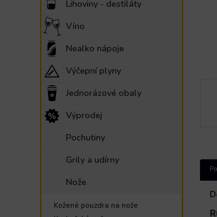
Lihoviny - destiláty
e
l
Víno
Nealko nápoje
Výčepní plyny
Jednorázové obaly
Výprodej
Pochutiny
Grily a udírny
Po
Nože
D
Kožené pouzdra na nože
R