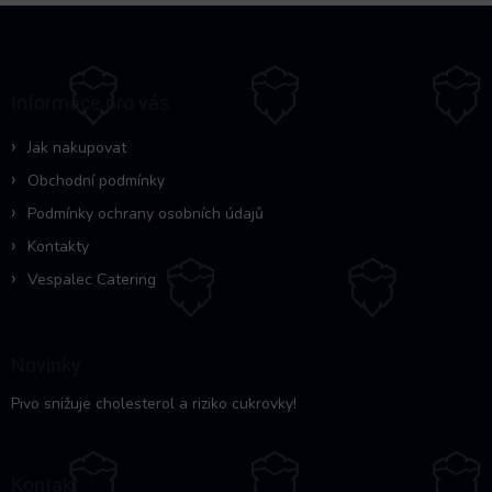
Z
á
p
a
Informace pro vás
t
í
Jak nakupovat
Obchodní podmínky
Podmínky ochrany osobních údajů
Kontakty
Vespalec Catering
Novinky
Pivo snižuje cholesterol a riziko cukrovky!
Kontakt