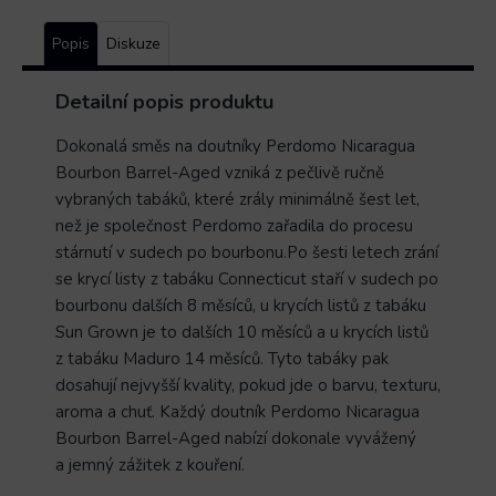
Popis
Diskuze
Detailní popis produktu
Dokonalá směs na doutníky Perdomo Nicaragua
Bourbon Barrel-Aged vzniká z pečlivě ručně
vybraných tabáků, které zrály minimálně šest let,
než je společnost Perdomo zařadila do procesu
stárnutí v sudech po bourbonu.Po šesti letech zrání
se krycí listy z tabáku Connecticut staří v sudech po
bourbonu dalších 8 měsíců, u krycích listů z tabáku
Sun Grown je to dalších 10 měsíců a u krycích listů
z tabáku Maduro 14 měsíců. Tyto tabáky pak
dosahují nejvyšší kvality, pokud jde o barvu, texturu,
aroma a chuť. Každý doutník Perdomo Nicaragua
Bourbon Barrel-Aged nabízí dokonale vyvážený
a jemný zážitek z kouření.