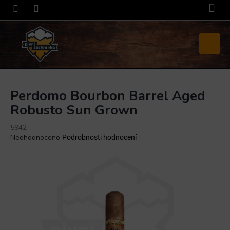
Přejít
na
obsah
Nákupní
košík
Perdomo Bourbon Barrel Aged
Robusto Sun Grown
5942
Průměrné
Neohodnoceno
Podrobnosti hodnocení
hodnocení
produktu
je
0,0
z
5
hvězdiček.