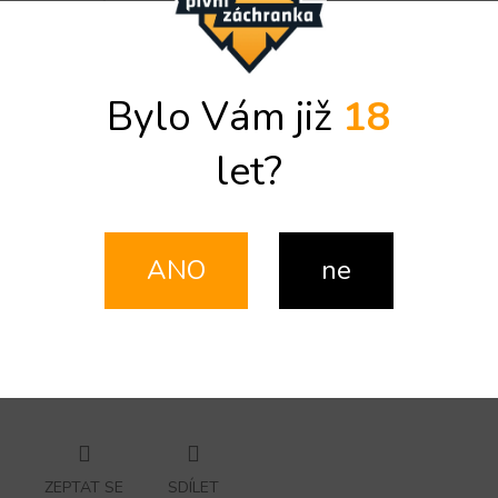
Detailní informace
Bylo Vám již
18
Doplňkové parametry
let?
Kategorie
:
Perdomo
Země původu
:
Nikaragua
Formát doutníku
:
Robusto
ANO
ne
Doba kouření
:
60-75min
Délka
:
12,7 cm
Průměr
:
2,14 cm
Značka
Značka:
Perdomo
ZEPTAT SE
SDÍLET