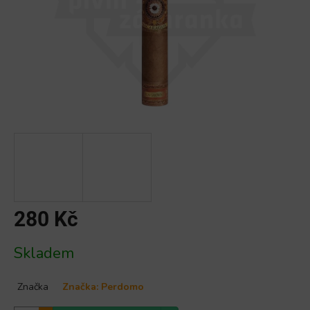
280 Kč
Měrná
Skladem
cena:
Značka
Značka:
Perdomo