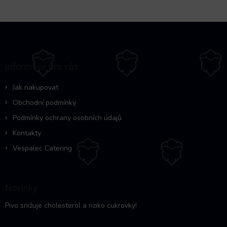
Z
á
p
a
Informace pro vás
t
í
Jak nakupovat
Obchodní podmínky
Podmínky ochrany osobních údajů
Kontakty
Vespalec Catering
Novinky
Pivo snižuje cholesterol a riziko cukrovky!