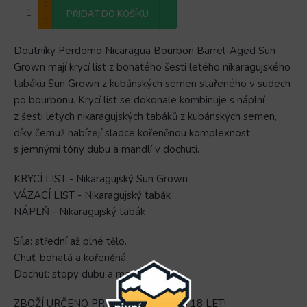
PŘIDAT DO KOŠÍKU
Doutníky Perdomo Nicaragua Bourbon Barrel-Aged Sun
Grown mají krycí list z bohatého šesti letého nikaragujského
tabáku Sun Grown z kubánských semen stařeného v sudech
po bourbonu. Krycí list se dokonale kombinuje s náplní
z šesti letých nikaragujských tabáků z kubánských semen,
díky čemuž nabízejí sladce kořeněnou komplexnost
s jemnými tóny dubu a mandlí v dochuti.
KRYCÍ LIST - Nikaragujský Sun Grown
VÁZACÍ LIST - Nikaragujský tabák
NÁPLŇ - Nikaragujský tabák
Síla: střední až plné tělo.
Chuť: bohatá a kořeněná.
Dochuť: stopy dubu a mandlí
ZBOŽÍ URČENO PRO OSOBY STARŠÍ 18 LET!