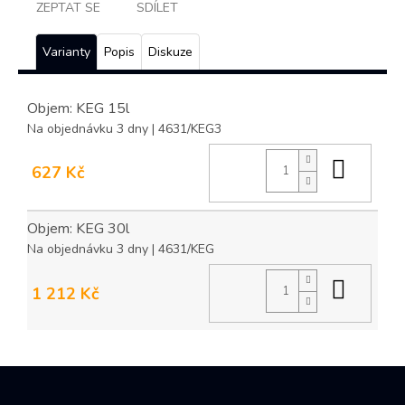
ZEPTAT SE
SDÍLET
Varianty
Popis
Diskuze
Objem: KEG 15l
Na objednávku 3 dny
| 4631/KEG3
Do ko
627 Kč
Objem: KEG 30l
Na objednávku 3 dny
| 4631/KEG
Do ko
1 212 Kč
Z
á