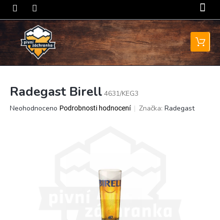
Přejít
na
obsah
Nákupní
košík
Radegast Birell
4631/KEG3
Průměrné
Neohodnoceno
Značka:
Radegast
Podrobnosti hodnocení
hodnocení
produktu
je
0,0
z
5
hvězdiček.