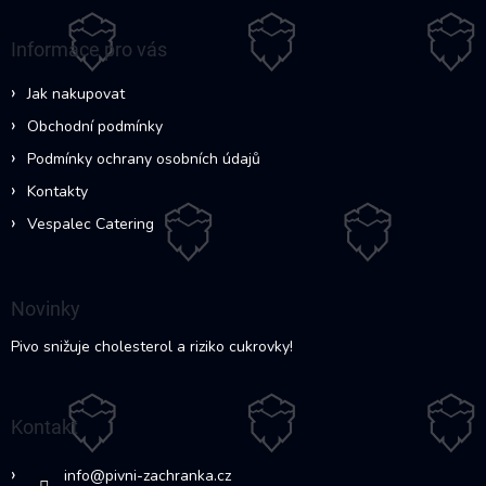
p
a
Informace pro vás
t
í
Jak nakupovat
Obchodní podmínky
Podmínky ochrany osobních údajů
Kontakty
Vespalec Catering
Novinky
Pivo snižuje cholesterol a riziko cukrovky!
Kontakt
info
@
pivni-zachranka.cz