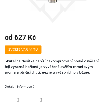
od
627 Kč
Měrná
ZVOLTE VARIANTU
cena:
Skutečná desítka nabízí nekompromisní hořké osvěžení.
Její výrazná hořkost je vyvážená svěžím chmelovým
aroma a plnější chutí, než je u výčepních piv běžné.
Detailní informace