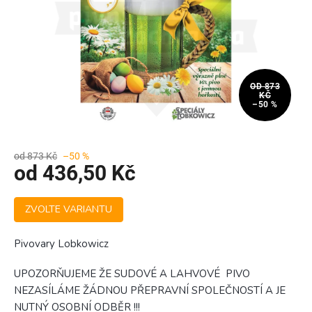
OD 873
KČ
–50 %
od 873 Kč
–50 %
od
436,50 Kč
Měrná
ZVOLTE VARIANTU
cena:
Pivovary Lobkowicz
UPOZORŇUJEME ŽE SUDOVÉ A LAHVOVÉ PIVO
NEZASÍLÁME ŽÁDNOU PŘEPRAVNÍ SPOLEČNOSTÍ A JE
NUTNÝ OSOBNÍ ODBĚR !!!