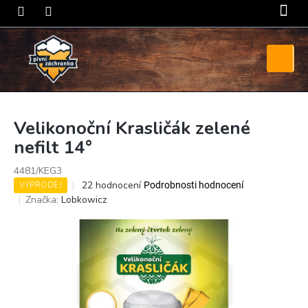
Přejít
na
obsah
Nákupní
košík
Velikonoční Krasličák zelené
nefilt 14°
4481/KEG3
Průměrné
22 hodnocení
Podrobnosti hodnocení
VÝPRODEJ
hodnocení
Značka:
Lobkowicz
produktu
je
3,8
z
5
hvězdiček.