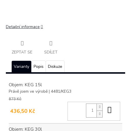
Detailní informace
ZEPTAT SE
SDÍLET
Varianty
Popis
Diskuze
Objem: KEG 15l
Právě jsem ve výrobě
| 4481/KEG3
873 Kč
Do ko
436,50 Kč
Objem: KEG 30l