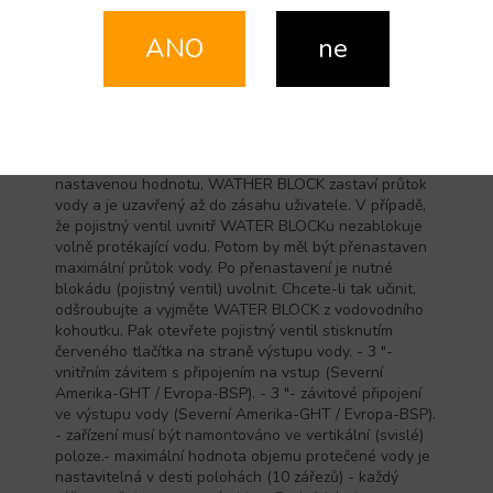
průtoku, zabránit škodám způsobeným nechtěným
únikem vody.Připojení 3/4" (vstup 3/4" vnitřní závit,
ANO
ne
výstup 3/4" vnější závit.
100041, WATER BLOCK, ELTEC, (mechanický AQUA
STOP), WATER BLOCK ventil je bezpečnostní ventil,
který určuje maximální průtok vody mezi 5 a 50 litry za
minutu. Jeho funkce je měření průtoku vody, která
prošla skrz ventil.Pokud toto množství překročí
nastavenou hodnotu, WATHER BLOCK zastaví průtok
vody a je uzavřený až do zásahu uživatele. V případě,
že pojistný ventil uvnitř WATER BLOCKu nezablokuje
volně protékající vodu. Potom by měl být přenastaven
maximální průtok vody. Po přenastavení je nutné
blokádu (pojistný ventil) uvolnit. Chcete-li tak učinit,
odšroubujte a vyjměte WATER BLOCK z vodovodního
kohoutku. Pak otevřete pojistný ventil stisknutím
červeného tlačítka na straně výstupu vody. - 3 "-
vnitřním závitem s připojením na vstup (Severní
Amerika-GHT / Evropa-BSP). - 3 "- závitové připojení
ve výstupu vody (Severní Amerika-GHT / Evropa-BSP).
- zařízení musí být namontováno ve vertikální (svislé)
poloze.- maximální hodnota objemu protečené vody je
nastavitelná v desti polohách (10 zářezů) - každý