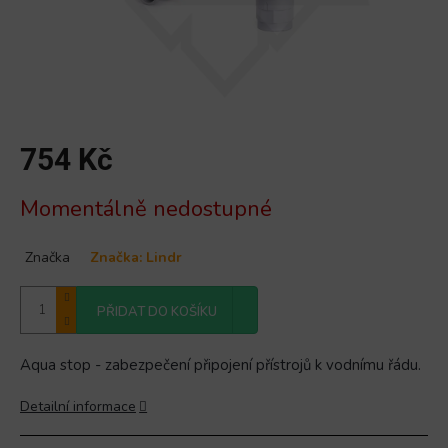
754 Kč
Měrná
Momentálně nedostupné
cena:
Značka
Značka:
Lindr
PŘIDAT DO KOŠÍKU
Aqua stop - zabezpečení připojení přístrojů k vodnímu řádu.
Detailní informace