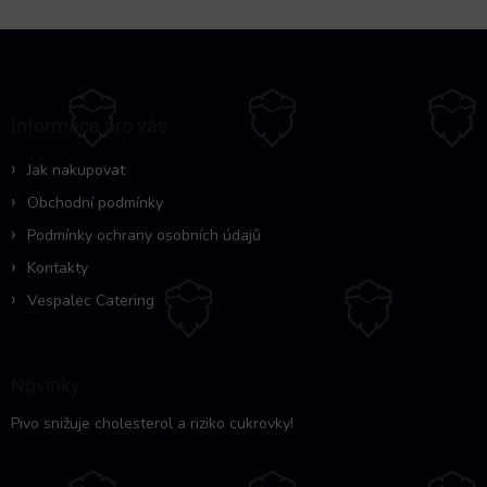
Z
á
p
a
Informace pro vás
t
í
Jak nakupovat
Obchodní podmínky
Podmínky ochrany osobních údajů
Kontakty
Vespalec Catering
Novinky
Pivo snižuje cholesterol a riziko cukrovky!