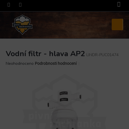
Přejít
na
obsah
Nákupní
košík
Vodní filtr - hlava AP2
LINDR-PUC01474
Průměrné
Neohodnoceno
Podrobnosti hodnocení
hodnocení
produktu
je
0,0
z
5
hvězdiček.