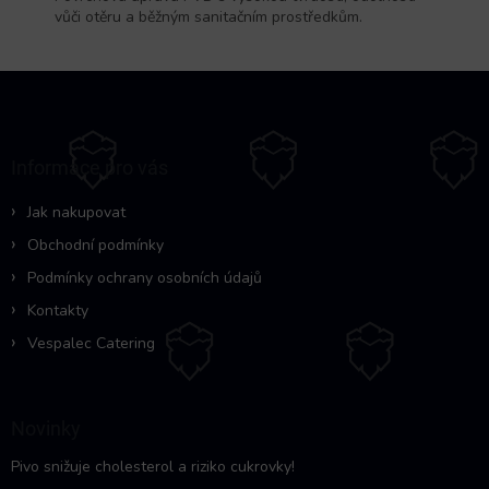
vůči otěru a běžným sanitačním prostředkům.
Z
á
p
a
Informace pro vás
t
í
Jak nakupovat
Obchodní podmínky
Podmínky ochrany osobních údajů
Kontakty
Vespalec Catering
Novinky
Pivo snižuje cholesterol a riziko cukrovky!