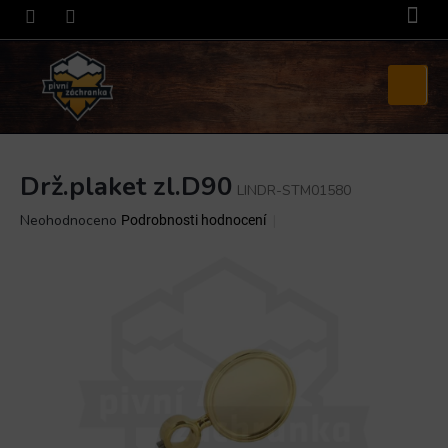
Přejít
na
obsah
Nákupní
košík
Drž.plaket zl.D90
LINDR-STM01580
Průměrné
Neohodnoceno
Podrobnosti hodnocení
hodnocení
produktu
je
0,0
z
5
hvězdiček.