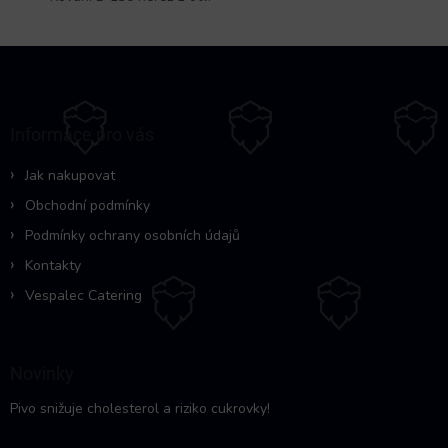
Z
á
p
a
Informace pro vás
t
í
Jak nakupovat
Obchodní podmínky
Podmínky ochrany osobních údajů
Kontakty
Vespalec Catering
Novinky
Pivo snižuje cholesterol a riziko cukrovky!