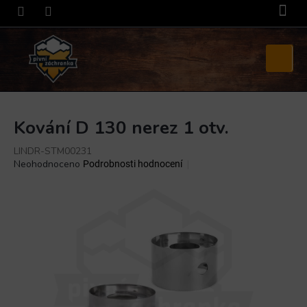
Přejít
na
obsah
Nákupní
košík
Kování D 130 nerez 1 otv.
LINDR-STM00231
Průměrné
Neohodnoceno
Podrobnosti hodnocení
hodnocení
produktu
je
0,0
z
5
hvězdiček.