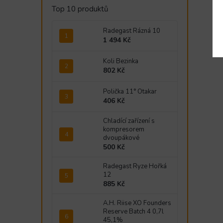
Top 10 produktů
Radegast Rázná 10
1 494 Kč
Koli Bezinka
802 Kč
Polička 11° Otakar
406 Kč
Chladící zařízení s
kompresorem
dvoupákové
500 Kč
Radegast Ryze Hořká
12
885 Kč
A.H. Riise XO Founders
Reserve Batch 4 0,7l
45,1%