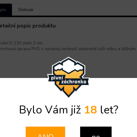
pis
Diskuze
etailní popis produktu
vání D 130 zlato 2 otv.
vrchová úprava PVD s vysokou tvrdostí, odolností vůči otěru a běžným
Bylo Vám již
18
let?
ANO
ne