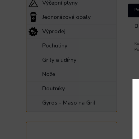
Výčepní plyny
Po
Jednorázové obaly
D
Výprodej
Ko
Pochutiny
Po
Grily a udírny
Nože
Doutníky
Gyros - Maso na Gril