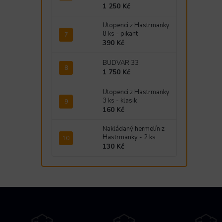
1 250 Kč
Utopenci z Hastrmanky
8 ks - pikant
390 Kč
BUDVAR 33
1 750 Kč
Utopenci z Hastrmanky
3 ks - klasik
160 Kč
Nakládaný hermelín z
Hastrmanky - 2 ks
130 Kč
Z
á
p