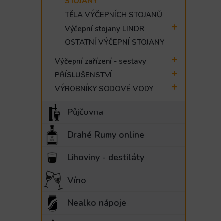
STOJANY
e
TĚLA VÝČEPNÍCH STOJANŮ
l
Výčepní stojany LINDR
OSTATNÍ VÝČEPNÍ STOJANY
Výčepní zařízení - sestavy
PŘÍSLUŠENSTVÍ
VÝROBNÍKY SODOVÉ VODY
Půjčovna
Drahé Rumy online
Lihoviny - destiláty
Víno
Nealko nápoje