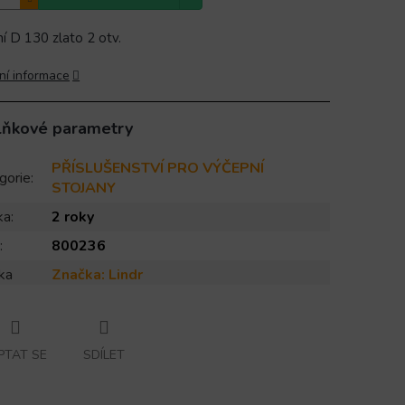
í D 130 zlato 2 otv.
ní informace
lňkové parametry
PŘÍSLUŠENSTVÍ PRO VÝČEPNÍ
gorie
:
STOJANY
ka
:
2 roky
:
800236
ka
Značka:
Lindr
PTAT SE
SDÍLET