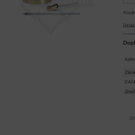
Kován
Detail
Dop
Kate
Záru
EAN
Znač
ZE