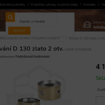
bchodní podmínky
Podmínky ochrany osobních údajů
Kontakty
Ve
Zákazni
info@p
HLEDAT
PŘÍSLUŠENSTVÍ PRO VÝČEPNÍ STOJANY
Kování D 130 zlato 2 otv
vání D 130 zlato 2 otv.
LINDR-STM00236
ěrné
odnoceno
Podrobnosti hodnocení
ocení
4 
ktu
Měrná
Skl
cena:
iček.
Znač